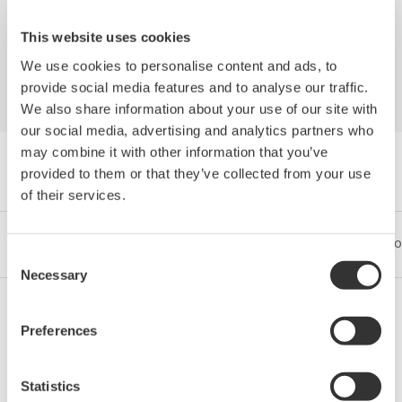
Industries
This website uses cookies
We use cookies to personalise content and ads, to
provide social media features and to analyse our traffic.
We also share information about your use of our site with
our social media, advertising and analytics partners who
may combine it with other information that you’ve
Böngészés Tanulmányok by Category
provided to them or that they’ve collected from your use
of their services.
Iparágak
Integrated Solutions
Termékek & Szolgáltatáso
Consent
Necessary
Selection
Preferences
Olaj és gáz
Statistics