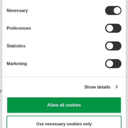
Consent
current of 1 A be used?
(
ns-faq-pr720-20129-spec
)
Necessary
Selection
Yes (CTW10, CTW15, CTW20, CTW35).
Preferences
Statistics
Downloads
Marketing
Show details
pecifikációk (GS)
Műszaki információk (TI)
Műszaki rajzok
Allow all cookies
Use necessary cookies only
Brosúrák