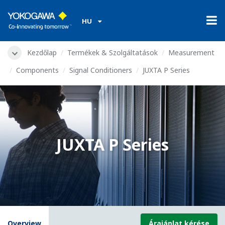
HU
Kezdőlap
Termékek & Szolgáltatások
Measurement
Components
Signal Conditioners
JUXTA P Series
JUXTA P Series
Overview
Árajánlat kérése