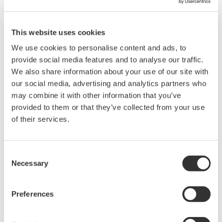
Derin teknoloji bilgisine sahip S.I.R.I.
sertifikalı eksper: Yokogawa
This website uses cookies
Smart Industry Readiness Index, endüstri 4.0
We use cookies to personalise content and ads, to
dönüşümü için dünya çapındaki ilk standarttır. Tüm
provide social media features and to analyse our traffic.
S.I.R.I. sertifikalı eksperler danışmanlıklarında
We also share information about your use of our site with
tarafsız ve bağımsızdır. Hepsi
WEF standartlarına
our social media, advertising and analytics partners who
ve ilkelerine
göre hareket eder. Öte yandan,
may combine it with other information that you’ve
provided to them or that they’ve collected from your use
sertifikalı hizmet sağlayıcılar arasında farklılıklar
of their services.
vardır.
Consent
Necessary
Selection
Preferences