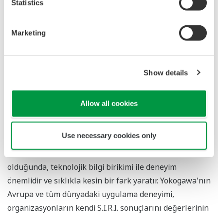
Statistics
Marketing
Show details
Yokogawa'nın gücü,
teknik uzmanlığı ile proses
endüstrisi ve otomasyon prosesleri konusundaki
Allow all cookies
anlayışından
gelir. Yalnızca üretim bakımından değil,
aynı zamanda bu endüstriyel işletmelerin bütün olarak
Use necessary cookies only
nasıl işledikleri bakımından. Özellikle değerlendirme
sürecindeki derinlemesine sorular söz konusu
olduğunda, teknolojik bilgi birikimi ile deneyim
önemlidir ve sıklıkla kesin bir fark yaratır. Yokogawa'nın
Avrupa ve tüm dünyadaki uygulama deneyimi,
organizasyonların kendi S.I.R.I. sonuçlarını değerlerinin