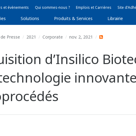
s et évènements
Qui sommes-nous ?
Emplois et Carrières
Site d'Adh
ies
Solutions
Produits & Services
Librairie
de Presse
2021
Corporate
nov. 2, 2021
isition d’Insilico Biot
technologie innovant
oprocédés