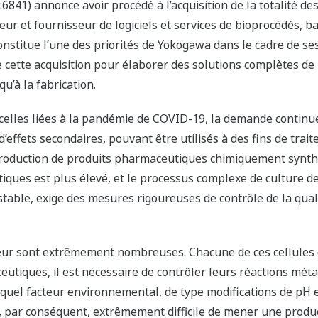
41) annonce avoir procédé à l’acquisition de la totalité des 
ur et fournisseur de logiciels et services de bioprocédés, b
titue l’une des priorités de Yokogawa dans le cadre de ses o
de cette acquisition pour élaborer des solutions complètes de
’à la fabrication.
celles liées à la pandémie de COVID-19, la demande continu
ffets secondaires, pouvant être utilisés à des fins de trait
a production de produits pharmaceutiques chimiquement synth
ques est plus élevé, et le processus complexe de culture de 
 stable, exige des mesures rigoureuses de contrôle de la qual
teur sont extrêmement nombreuses. Chacune de ces cellules 
utiques, il est nécessaire de contrôler leurs réactions métab
 quel facteur environnemental, de type modifications de pH e
, par conséquent, extrêmement difficile de mener une produc