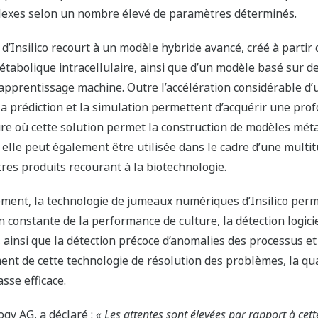
plexes selon un nombre élevé de paramètres déterminés.
’Insilico recourt à un modèle hybride avancé, créé à parti
étabolique intracellulaire, ainsi que d’un modèle basé sur 
apprentissage machine. Outre l’accélération considérable d
 la prédiction et la simulation permettent d’acquérir une p
ure où cette solution permet la construction de modèles méta
 elle peut également être utilisée dans le cadre d’une multit
tres produits recourant à la biotechnologie.
ement, la technologie de jumeaux numériques d’Insilico per
on constante de la performance de culture, la détection logic
ainsi que la détection précoce d’anomalies des processus e
nt de cette technologie de résolution des problèmes, la qual
sse efficace.
gy AG, a déclaré :
« Les attentes sont élevées par rapport à cett