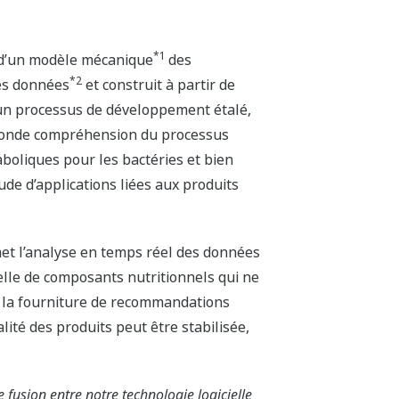
*1
r d’un modèle mécanique
des
*2
des données
et construit à partir de
’un processus de développement étalé,
rofonde compréhension du processus
boliques pour les bactéries et bien
ude d’applications liées aux produits
met l’analyse en temps réel des données
ielle de composants nutritionnels qui ne
t la fourniture de recommandations
ité des produits peut être stabilisée,
e fusion entre notre technologie logicielle