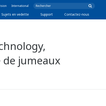
ésion
International
Sujets en vedette
Support
Contactez-nous
echnology,
e de jumeaux