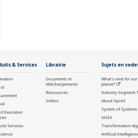
duits & Services
Librairie
Sujets en vede
rmation
Documents et
What's next for our
téléchargements
planet?
rol
Ressources
Industry Segment 
surement
Vidéos
About OpreX
eil
System of Systems
ct Execution
ices
IA2IA
ycle Services
Transformation digi
Science
Artificial Intelligenc