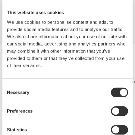
Process Industries
This website uses cookies
We use cookies to personalise content and ads, to
provide social media features and to analyse our traffic.
We also share information about your use of our site with
our social media, advertising and analytics partners who
may combine it with other information that you’ve
Böngészés Tanulmányok by Category
provided to them or that they’ve collected from your use
of their services.
Iparágak
Integrated Solutions
Termékek & Szolgáltatáso
Consent
Necessary
Selection
Preferences
Olaj és gáz
Statistics