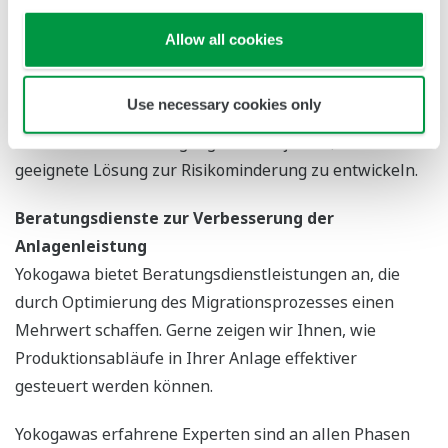
bewerten Ihre Migrationsrisiken, indem sie zunächst
Ihr vorhandenes Legacy-System analysieren. So finden
Allow all cookies
und priorisieren wir potenzielle Probleme. Unsere
Fachexperten orientieren sich dann an Yokogawas
Use necessary cookies only
profundem Wissensschatz an gewonnenen
Erkenntnissen bei vergangenen Projekten, um eine
geeignete Lösung zur Risikominderung zu entwickeln.
Beratungsdienste zur Verbesserung der
Anlagenleistung
Yokogawa bietet Beratungsdienstleistungen an, die
durch Optimierung des Migrationsprozesses einen
Mehrwert schaffen. Gerne zeigen wir Ihnen, wie
Produktionsabläufe in Ihrer Anlage effektiver
gesteuert werden können.
Yokogawas erfahrene Experten sind an allen Phasen