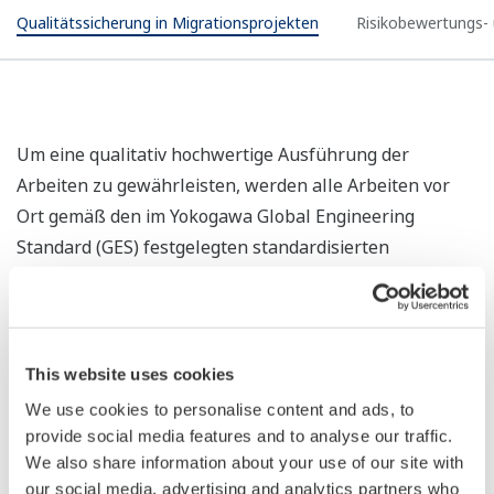
Qualitätssicherung in Migrationsprojekten
Risikobewertungs-
Um eine qualitativ hochwertige Ausführung der
Arbeiten zu gewährleisten, werden alle Arbeiten vor
Ort gemäß den im Yokogawa Global Engineering
Standard (GES) festgelegten standardisierten
Verfahrensweisen und Konstruktionsrichtlinien
ausgeführt. Unser Global Migration Center (GMC) stellt
sicher, dass Know-how innerhalb der Yokogawa-Gruppe
geteilt wird und die Arbeiten gemäß allen geltenden
This website uses cookies
Engineering-Standards ausgeführt werden.
We use cookies to personalise content and ads, to
provide social media features and to analyse our traffic.
We also share information about your use of our site with
our social media, advertising and analytics partners who