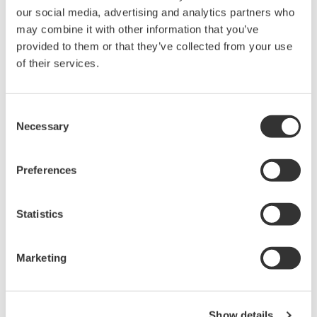
our social media, advertising and analytics partners who
may combine it with other information that you’ve
Mit zunehmender industrieller Autonomie wird
provided to them or that they’ve collected from your use
Künstliche Intelligenz zum strategischen Berater
of their services.
Ihrer Organisation. Sie verwandelt Daten in
wertvolle Handlungsempfehlungen
, hilft dabei,
Effizienzpotenziale zu erkennen, Verschwendung
Consent
Necessary
Selection
zu reduzieren und flexibel auf neue
Herausforderungen zu reagieren. So wird KI zu
einem
entscheidenden Erfolgsfaktor
für
Preferences
intelligente, nachhaltige Industrieprozesse.
Statistics
Marketing
Show details