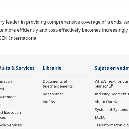
y leader in providing comprehensive coverage of trends, tec
te more efficiently and cost-effectively becomes increasingl
GEN International.
duits & Services
Librairie
Sujets en vede
rmation
Documents et
What's next for our
téléchargements
planet?
rol
Ressources
Industry Segment 
surement
Vidéos
About OpreX
eil
System of Systems
ct Execution
ices
IA2IA
ycle Services
Transformation digi