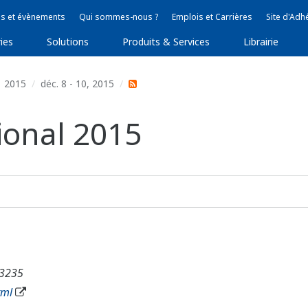
s et évènements
Qui sommes-nous ?
Emplois et Carrières
Site d'Adh
ies
Solutions
Produits & Services
Librairie
2015
déc. 8 - 10, 2015
ional 2015
 3235
tml