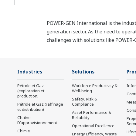
POWER-GEN International is the industr
generation sector. As the need to opera
challenges with solutions like POWER-
Industries
Solutions
Pro
Pétrole et Gaz
Workforce Productivity &
Info
(exploration et
Well-being
Cont
production)
Safety, Risk &
Mea
Pétrole et Gaz (raffinage
Compliance
et distribution)
Cons
Asset Performance &
Chaîne
Reliability
Proje
D'approvisionnement
Serv
Operational Excellence
Chimie
Lifec
Energy Efficiency, Waste