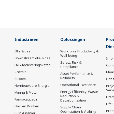
voor energieoplossingen beheerd om een ​​
actievere rol te spelen in de dynamische
mondiale energiemarkt. Dit heeft een
nauwer teamwerk binnen Yokogawa
mogelijk gemaakt, waarbij onze wereldwijde
Industrieën
Oplossingen
Pro
middelen en branchekennis bij elkaar zijn
Die
gebracht. De experts uit de energiesector
Olie & gas
Workforce Productivity &
Well-being
van Yokogawa werken samen om elke klant
Downstream olie & gas
Info
Safety, Risk &
de oplossing te bieden die het beste aansluit
LNG-toeleveringsketen
Cont
Compliance
bij zijn geavanceerde eisen.
Chemie
Mea
Asset Performance &
Reliability
Stroom
Cons
Operational Excellence
Hernieuwbare Energie
Proje
Serv
Energy Efficiency, Waste
Mining & Metal
Reduction &
Lifec
Farmaceutisch
Decarbonization
Life 
Eten en Drinken
Supply Chain
Prod
Optimization & Visibility
Pulp & papier