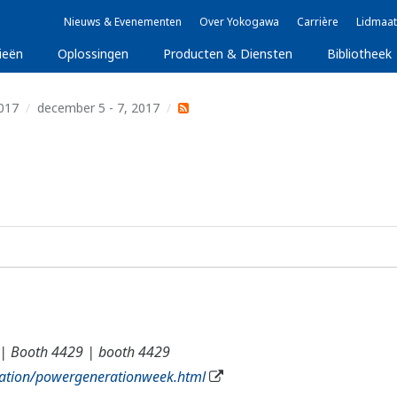
Nieuws & Evenementen
Over Yokogawa
Carrière
Lidmaat
ieën
Oplossingen
Producten & Diensten
Bibliotheek
017
december 5 - 7, 2017
s | Booth 4429 | booth 4429
ation/powergenerationweek.html