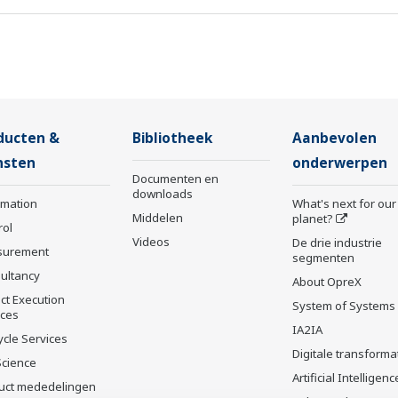
ducten &
Bibliotheek
Aanbevolen
nsten
onderwerpen
Documenten en
downloads
rmation
What's next for our
Middelen
planet?
rol
Videos
De drie industrie
surement
segmenten
ultancy
About OpreX
ct Execution
System of Systems
ices
IA2IA
ycle Services
Digitale transforma
Science
Artificial Intelligenc
uct mededelingen