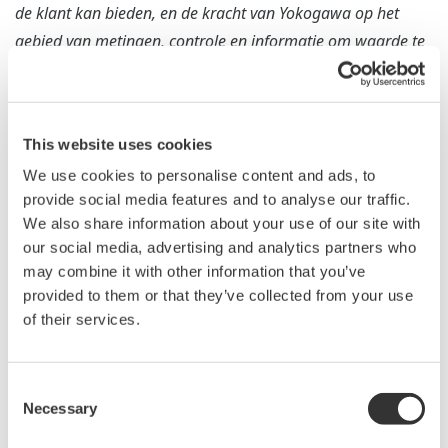
de klant kan bieden, en de kracht van Yokogawa op het
gebied van metingen, controle en informatie om waarde te
creëren. Het suggereert dat een autonome besturings-AI
(FKDPP) een aanzienlijke bijdrage kan leveren aan de
autonomisering van productie, maximalisering van ROI, en
This website uses cookies
milieuduurzaamheid over de hele wereld. Yokogawa heeft
We use cookies to personalise content and ads, to
de wereld geleid in de ontwikkeling van gedistribueerde
provide social media features and to analyse our traffic.
besturingssystemen die de werking van
We also share information about your use of our site with
fabrieksproductiefaciliteiten besturen en bewaken, en heeft
our social media, advertising and analytics partners who
de groei van een reeks industrieën ondersteund. Met onze
may combine it with other information that you’ve
blik strak gericht op een wereld van autonome werking die
provided to them or that they’ve collected from your use
het model vormt voor de toekomst van de industrie,
of their services.
promoten wij nu het concept van IA2IA - Industrial
Automation to Industrial Autonomy. Om een sterke en
Consent
flexibele productie te bereiken die rekening houdt met de
Necessary
Selection
impact van verschillen in mensen, machines, materialen en