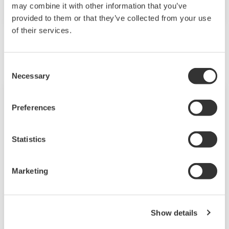
Research Resources in the Cloud
may combine it with other information that you’ve
provided to them or that they’ve collected from your use
of their services.
maart
Consent
Necessary
Selection
Persbericht | Oplossingen en Producten
maart 30, 2023
Preferences
Wereldprimeur: De autonome
besturings-AI van Yokogawa is officieel
Statistics
goedgekeurd en in gebruik bij een
chemische fabriek van ENEOS Materials
Marketing
Na eén jaar is aangetoond dat deze nieuwe
generatie technologie de milieueffecten
vermindert, een stabiele kwaliteit waarborgt en
Show details
het productieproces verbetert.