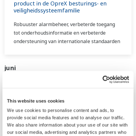
product in de OpreX besturings- en
veiligheidssysteemfamilie
Robuuster alarmbeheer, verbeterde toegang
tot onderhoudsinformatie en verbeterde
ondersteuning van internationale standaarden
juni
Persbericht | Oplossingen en Producten
juni 22, 2023
This website uses cookies
We use cookies to personalise content and ads, to
Yokogawa to Release OpreX Informatics
provide social media features and to analyse our traffic.
Manager, Enabling Integrated
We also share information about your use of our site with
Management of Experimental Data and
our social media, advertising and analytics partners who