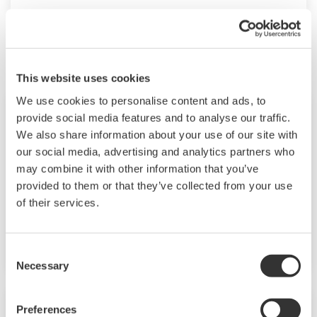
april
This website uses cookies
We use cookies to personalise content and ads, to
Persbericht | Corporate
april 16, 2024
provide social media features and to analyse our traffic.
We also share information about your use of our site with
Yokogawa en GridBeyond sluiten
our social media, advertising and analytics partners who
investerings- en strategische
may combine it with other information that you’ve
partnerschapsovereenkomsten af
provided to them or that they’ve collected from your use
of their services.
Voor de industriële one-stop voorziening van
elektriciteit en energie advies
Consent
Necessary
Selection
Persbericht | Oplossingen en Producten
april 15, 2024
Preferences