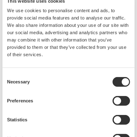
This website uses cookies
Fundamenteel onderzoek op gebieden zoals
We use cookies to personalise content and ads, to
geneeskunde, pathologie, anatomie en biologie
provide social media features and to analyse our traffic.
We also share information about your use of our site with
Voor meer informatie
our social media, advertising and analytics partners who
may combine it with other information that you’ve
CellVoyager analysesysteem met hoog gehalte CQ3000
provided to them or that they’ve collected from your use
of their services.
Over CellVoyager
CellVoyager is de HCA-systeemoplossing van Yokogawa.
Consent
Afhankelijk van de wensen van de klant kunnen
Necessary
Selection
optimale oplossingen worden geleverd die
celobservatieapparatuur (CV8000, CQ1, CQ3000) en
Preferences
beeldanalysesoftware (CellPathfinder) combineren.
Deze HCA-systemen maken hogesnelheidsscreening
Statistics
mogelijk en bestaan uit een confocale scannereenheid
voor real-time observatie van levende cellen en een