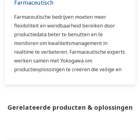
Farmaceutisch
Farmaceutische bedrijven moeten meer
flexibiliteit en wendbaarheid bereiken door
productiedata beter te benutten en te
monitoren om kwaliteitsmanagement in
realtime te verbeteren. Farmaceutische experts
werken samen met Yokogawa om
productieoplossingen te creëren die veilige en
betrouwbare medicijnen leveren. Samen maken
we gebruik van digitale transformatie en
productieontwikkelingen om te voldoen aan
wettelijke eisen, de kwaliteit te waarborgen, de
Gerelateerde producten & oplossingen
time-to-market te verkorten en zo een stabiele
en betrouwbare medicijnvoorziening aan de
patiënt te garanderen.