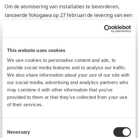
Om de atomisering van installaties te bevorderen,
lanceerde Yokogawa op 27 februari de levering van een
*5
autonome besturings-AI-dienst voor edge controllers
,
*6
eveneens een wereldprimeur
. In combinatie met deze
dienst biedt het bedrijf klanten die autonome
fabrieksoperaties willen realiseren een wereldwijde
This website uses cookies
adviesdienst die alles omvat - van het identificeren van
We use cookies to personalise content and ads, to
besturingsproblemen tot het onderzoeken van
provide social media features and to analyse our traffic.
optimale besturingsmethoden en het berekenen van de
We also share information about your use of our site with
our social media, advertising and analytics partners who
kosteneffectiviteit die veiligheid, implementatie,
may combine it with other information that you’ve
onderhoud en bediening omvat.
provided to them or that they’ve collected from your use
of their services.
In de toekomst zullen ENEOS Materials en Yokogawa
blijven samenwerken en manieren onderzoeken om
digitale transformatie (DX) uit te voeren door het
Consent
Necessary
gebruik van AI voor controle en conditiegebaseerd
Selection