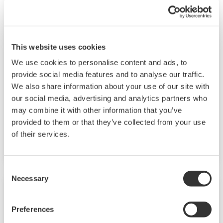
This website uses cookies
DX1000/DX2000 mit Tastenbedienung
We use cookies to personalise content and ads, to
provide social media features and to analyse our traffic.
Die Daqstation-DX1000/2000-Serie ist ein
We also share information about your use of our site with
Datenerfassungssystem mit Anzeige. Sein HMI
our social media, advertising and analytics partners who
unterstützt benutzerdefinierte Grafiken für
may combine it with other information that you’ve
provided to them or that they’ve collected from your use
Industrieanwendungen, Audit Trails und
of their services.
erweiterte Sicherheit nach FDA CFR21 Part 11.
Consent
Necessary
Selection
Preferences