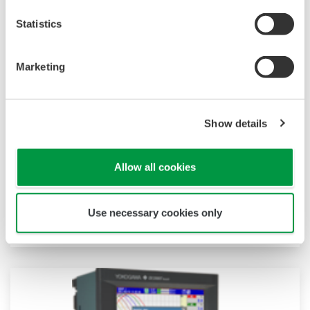
Statistics
Marketing
DX1000N mit herausnehmbaren Chassis
Show details
Das Chassis des DX1000N kann über die
Frontabdeckung des Instruments abgenommen
Allow all cookies
werden. Dies erleichtert den Zugang zu den
inneren Komponenten des DX1000N und ihre
Use necessary cookies only
Wartung.