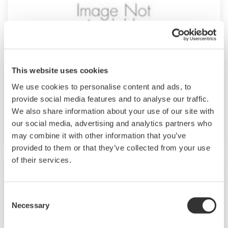
This website uses cookies
We use cookies to personalise content and ads, to
DX100/DX200 Paperless Recorder
provide social media features and to analyse our traffic.
We also share information about your use of our site with
Model Names: DX100 and DX200
our social media, advertising and analytics partners who
may combine it with other information that you’ve
provided to them or that they’ve collected from your use
of their services.
Consent
Necessary
Selection