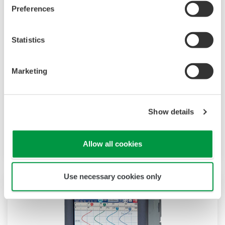
Preferences
Statistics
DX1000/DX2000 mit Tastenbedienung
Marketing
Die Daqstation-DX1000/2000-Serie ist ein
Datenerfassungssystem mit Anzeige. Sein HMI
unterstützt benutzerdefinierte Grafiken für
Show details
Industrieanwendungen, Audit Trails und
erweiterte Sicherheit nach FDA CFR21 Part 11.
Allow all cookies
Use necessary cookies only