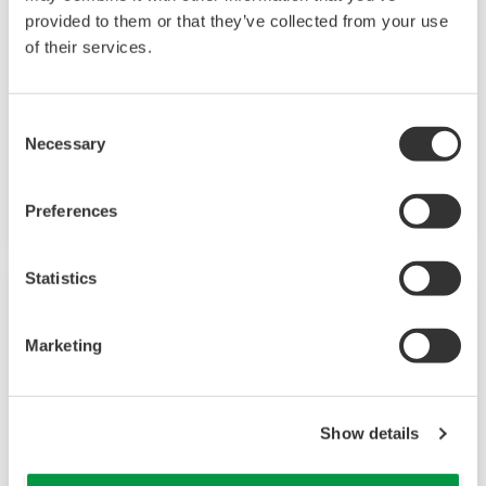
DX1000/DX2000 mit Tastenbedienung
provided to them or that they’ve collected from your use
of their services.
Die Daqstation-DX1000/2000-Serie ist ein
Datenerfassungssystem mit Anzeige. Sein HMI
Consent
unterstützt benutzerdefinierte Grafiken für
Necessary
Selection
Industrieanwendungen, Audit Trails und
erweiterte Sicherheit nach FDA CFR21 Part 11.
Preferences
Statistics
Marketing
Show details