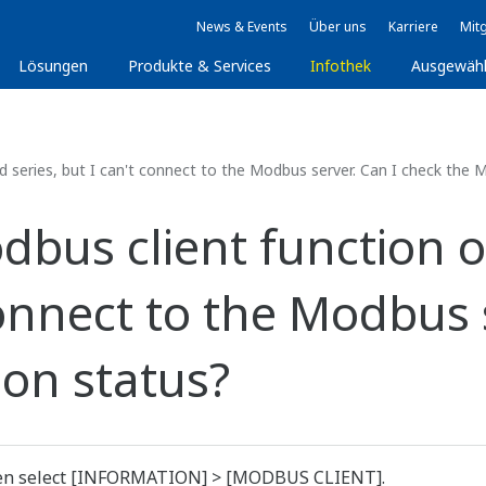
News & Events
Über uns
Karriere
Mitg
Lösungen
Produkte & Services
Infothek
Ausgewäh
 series, but I can't connect to the Modbus server. Can I check the
odbus client function
 connect to the Modbus 
on status?
then select [INFORMATION] > [MODBUS CLIENT].