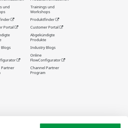
gs und
Trainings und
ops
Workshops
finder
Produktfinder
r Portal
Customer Portal
digte
Abgekündigte
e
Produkte
 Blogs
Industry Blogs
Online
figurator
FlowConfigurator
 Partner
Channel Partner
m
Program