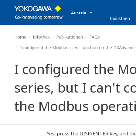
Austria
Industrien
Home
Infothek
Publikationen
FAQs
I configured the Modbus client function on the DXAdvanced
I configured the M
series, but I can't
the Modbus operati
Yes, press the DISP/ENTER key, and 