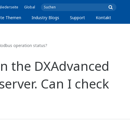
liederseite
Global
lte Themen
Industry Blogs
Support
Kontakt
 Modbus operation status?
 on the DXAdvanced
server. Can I check