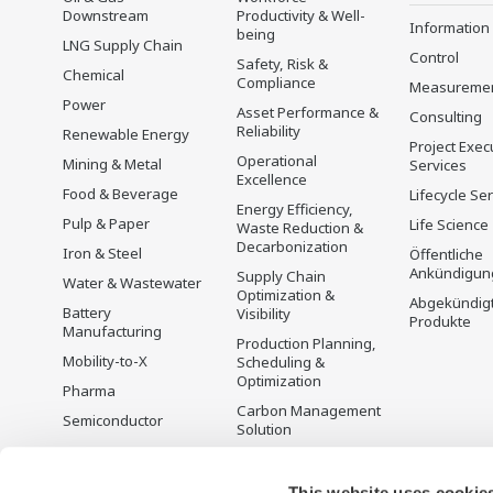
Downstream
Productivity & Well-
Information
being
LNG Supply Chain
Control
Safety, Risk &
Chemical
Compliance
Measureme
Power
Asset Performance &
Consulting
Reliability
Renewable Energy
Project Exec
Operational
Mining & Metal
Services
Excellence
Food & Beverage
Lifecycle Se
Energy Efficiency,
Pulp & Paper
Life Science
Waste Reduction &
Decarbonization
Iron & Steel
Öffentliche
Ankündigun
Supply Chain
Water & Wastewater
Optimization &
Abgekündig
Battery
Visibility
Produkte
Manufacturing
Production Planning,
Mobility-to-X
Scheduling &
Optimization
Pharma
Carbon Management
Semiconductor
Solution
Energiemanagement
This website uses cookie