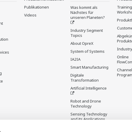
Publikationen
Trainin
Was kommt als
Worksh
Nächstes für
Videos
unseren Planeten?
Produkt
nt
Custome
Industry Segment
Topics
Abgekün
ution
Produkt
About OpreX
Industry
System of Systems
rvices
Online
IA2IA
FlowCon
Smart Manufacturing
Channel
g
Progra
Digitale
Transformation
te
Artificial Intelligence
Robot and Drone
Technology
Sensing Technology
and its Applications
s