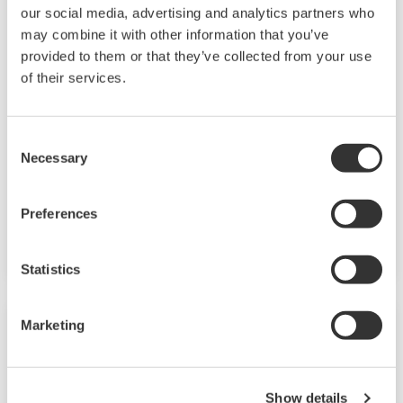
our social media, advertising and analytics partners who
may combine it with other information that you’ve
provided to them or that they’ve collected from your use
of their services.
DX1000/DX2000 mit Tastenbedienung
Die Daqstation-DX1000/2000-Serie ist ein
Consent
Datenerfassungssystem mit Anzeige. Sein HMI
Necessary
Selection
unterstützt benutzerdefinierte Grafiken für
Industrieanwendungen, Audit Trails und
Preferences
erweiterte Sicherheit nach FDA CFR21 Part 11.
Statistics
Marketing
Show details