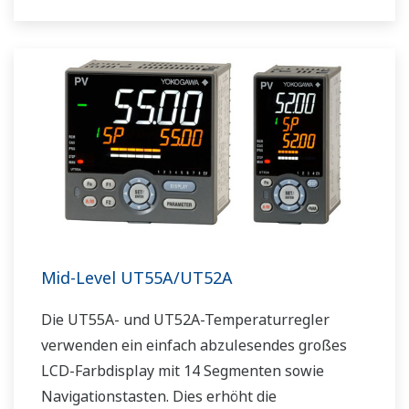
geringe Tiefe Platz im Instrumentenpult.
Darüber hinaus unterstützen die UT75A-
Temperaturregler offene Netzwerke wie etwa
die Ethernetkommunikation.
Mid-Level UT55A/UT52A
Die UT55A- und UT52A-Temperaturregler
verwenden ein einfach abzulesendes großes
LCD-Farbdisplay mit 14 Segmenten sowie
Navigationstasten. Dies erhöht die