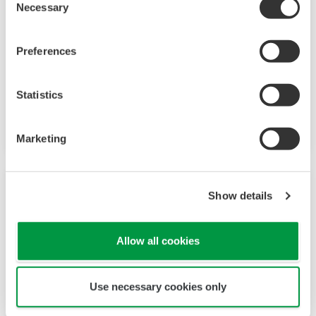
Necessary
Selection
Alarmfunktion bietet bis zu 9 Alarmausgänge
und Eingangskorrekturfunktionen (PV-
Preferences
Messabweichung, Polygonzug-Annäherung,
Polygonzug-Messabweichung). Darüber hinaus
Statistics
ist optional eine Stromversorgung für den 24-V-
DC-Sensor verfügbar.
Marketing
Show details
Allow all cookies
Use necessary cookies only