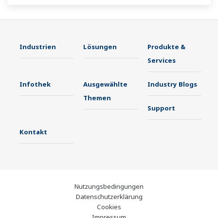
Instrumentenpult. Darüber hinaus
unterstützen die UT35A/UT32A-
Temperaturregler offene Netzwerke wie etwa
Industrien
Lösungen
Produkte &
die Ethernetkommunikation.
Services
Infothek
Ausgewählte
Industry Blogs
Themen
Support
Kontakt
Nutzungsbedingungen
Datenschutzerklärung
Cookies
Impressum