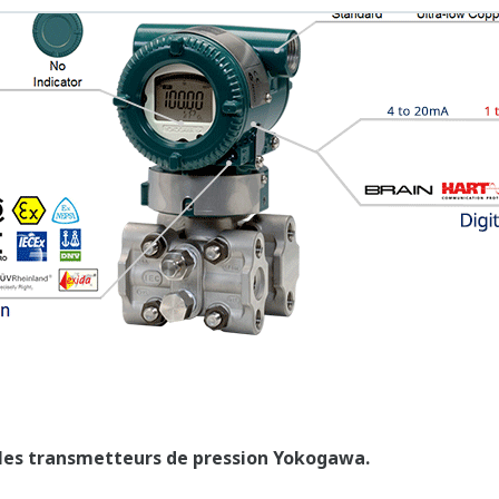
courbes de réservoir, les mesures de débit ; mais c
quelle application où la relation entre pression et
Cette fonction peut utiliser jusqu’à 10 points.
Plus de flexibilité = Plus de rentabilité.
Toutes les variables de processus 
YOKOGAWA peuvent être affichées sur 
L’indicateur peut afficher n’import
PS, température cellule) ; les codes