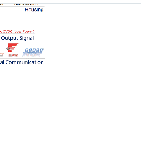
ela peut être utilisé dans n‘importe
 la sortie analogique désirée est connue.
mesurées par le transmetteur
l'indicateur local facile à lire.
e laquelle des variables mesurées (DP,
 d’alarme avec texte abrégé et un