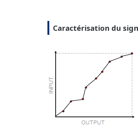
même lorsque le processus n'a pas chang
analogiques concurrents sont passifs. Il
Un Bon Diagnostic = moins de Surprise
Construction robuste