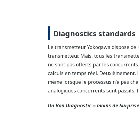
Vérification indépenda
Intrinsèquement sûr