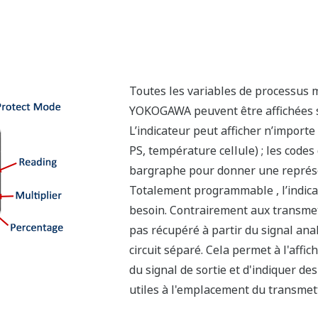
eut aider votre usine à réduire les pannes. Le transmetteu
s pour lui permettre de survivre à votre usine. Conception 
ble 316L revêtu de Teflon® et double joint certifié ANSI / ISA
 transmetteur.
MR0175/MR0103, se référer à la spécification Générale de c