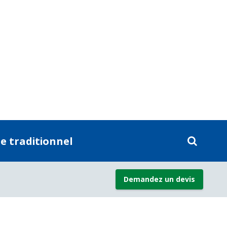
. Le DPharp utilise la dernière
e IC. Les capteurs analogiques sont
enne. Bien que les capteurs
rne les dépasse largement. Un
Pharp vous donnera une mesure
alente disponible sur tous les
est utilisée pour compenser la réponse
inéaires. Ces applications inclues les