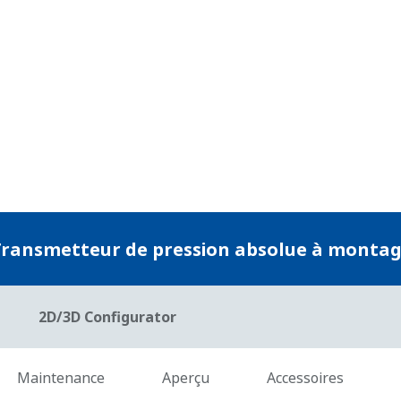
stabilité que les capteurs analogiques concurrents
technologie de conception et de fabrication de puc
basés sur une technologie de conception plus anci
analogiques soient bons, le capteur DPharp mode
transmetteur Yokogawa avec le capteur digital D
cohérente, fiable et précise dont vous avez besoin
Mauvaise performance = Perte d'argent
al
La caractérisation du signal est une fonction polyv
transmetteurs de pression Yokogawa. La fonction 
du signal 4-20 mA sur toutes les applications non l