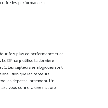
ntation graphique du process.
teur est personnalisable pour votre
eurs du concurrent, l'indicateur n'est
logique de 4 à 20 mA, mais existe sur un
fichage de fonctionner indépendamment
s informations qui peuvent être plus
teur
bilité.
onne correctement dans le
ue. Cependant, Yokogawa en a deux qui
eck brevetée qui inverse tous les
capteur fournit constamment un signal