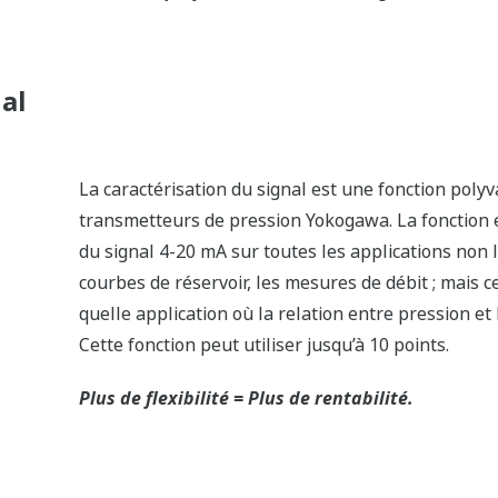
é. Si le signal de la capsule est perdu, le transmetteur sait
s ne fournissent pas un signal continu, alors, le capteur fonc
s.