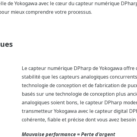
bargraphe pour donner une représe
Totalement programmable , l’indica
besoin. Contrairement aux transmett
pas récupéré à partir du signal ana
circuit séparé. Cela permet à l'af
du signal de sortie et d'indiquer de
utiles à l'emplacement du transmet
Plus d’ Information = Plus de renta
 contrôles d'autodiagnostic pour s'assurer que tout foncti
eurs sur le marché ont un certain niveau d'auto-diagnostiq
. Tout d'abord, l'émetteur dispose d'une technologie Back-Ch
e capteur DPharp est un capteur actif. Cela signifie que le 