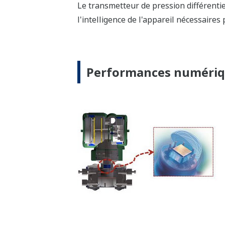
Diagnostics standards
Le transmetteur Yokogawa dispose de 40
transmetteur. Mais, tous les transmett
ne sont pas offerts par les concurrents
calculs en temps réel. Deuxièmement, l