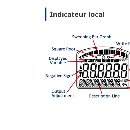
Un transmetteur de pression robuste p
caractéristiques de construction conçue
boulons, joint de bride en acier inoxyda
de conception pour prolonger la vie du
Nota : pour une conformité à la NACE 
Robustesse = fiabilité