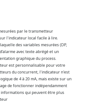
r de pression Yokogawa possède des
de retenue de pression à quatre
 12.27.01 - toutes les caractéristiques
haque modèle.