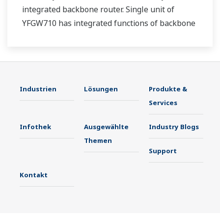
integrated backbone router. Single unit of
YFGW710 has integrated functions of backbone
router, system manager, security manage, and
gateway.
Industrien
Lösungen
Produkte &
Services
Infothek
Ausgewählte
Industry Blogs
Themen
Support
Kontakt