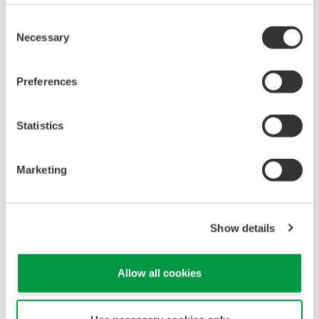
Der leistungsstarke drahtlose
Differenzdruckmessumformer EJX110B verfügt
Consent
Necessary
Selection
über einen einkristallinen Siliziumsensor und
eignet sich zur Messung von Flüssigkeits-, Gas-
oder Dampfströmen ebenso wie zur
Preferences
Bestimmung von Flüssigkeitsständen, Dichte
und Druck.
Statistics
Marketing
Show details
Allow all cookies