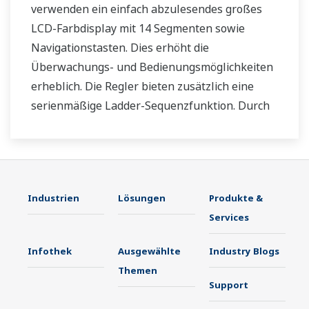
verwenden ein einfach abzulesendes großes
LCD-Farbdisplay mit 14 Segmenten sowie
Navigationstasten. Dies erhöht die
Überwachungs- und Bedienungsmöglichkeiten
erheblich. Die Regler bieten zusätzlich eine
serienmäßige Ladder-Sequenzfunktion. Durch
ihre geringe Tiefe sparen die Regler Platz im
Instrumentenpult. Darüber hinaus
unterstützen die UT35A/UT32A-
Temperaturregler offene Netzwerke wie etwa
Industrien
Lösungen
Produkte &
die Ethernetkommunikation.
Services
Infothek
Ausgewählte
Industry Blogs
Themen
Support