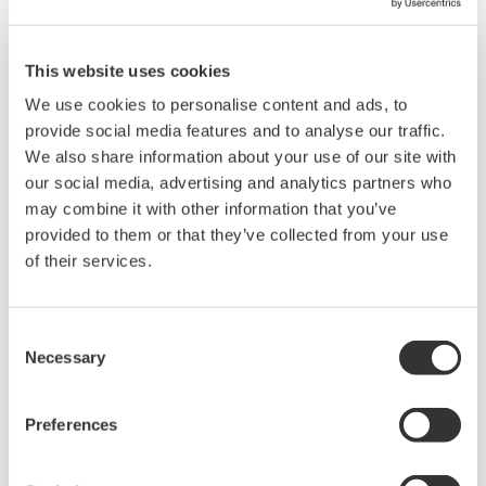
Darüber hinaus unterstützen die UT75A-
Temperaturregler offene Netzwerke wie etwa
This website uses cookies
die Ethernetkommunikation.
We use cookies to personalise content and ads, to
provide social media features and to analyse our traffic.
We also share information about your use of our site with
our social media, advertising and analytics partners who
may combine it with other information that you’ve
provided to them or that they’ve collected from your use
of their services.
Mid-Level UT55A/UT52A
Consent
Die UT55A- und UT52A-Temperaturregler
Necessary
Selection
verwenden ein einfach abzulesendes großes
LCD-Farbdisplay mit 14 Segmenten sowie
Preferences
Navigationstasten. Dies erhöht die
Überwachungs- und Bedienungsmöglichkeiten