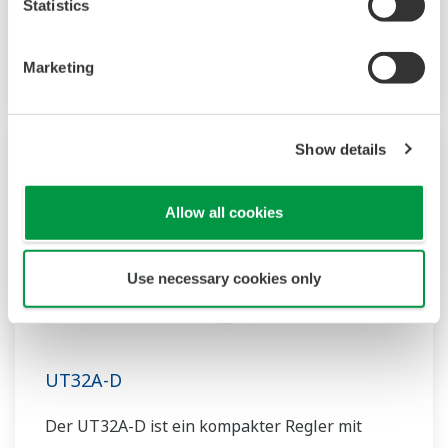
Statistics
erheblich. Die Regler bieten zusätzlich eine
serienmäßige Ladder-Sequenzfunktion. Der
Marketing
Regler spart durch seine geringe Tiefe Platz im
Instrumentenpult. Darüber hinaus
unterstützen die UT55A/UT52A-
Show details
Temperaturregler offene Netzwerke wie etwa
die Ethernetkommunikation.
Allow all cookies
Use necessary cookies only
UT32A-D
Der UT32A-D ist ein kompakter Regler mit