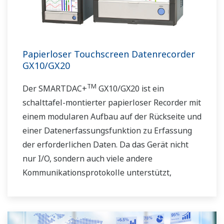
Papierloser Touchscreen Datenrecorder
GX10/GX20
TM
Der SMARTDAC+
GX10/GX20 ist ein
schalttafel-montierter papierloser Recorder mit
einem modularen Aufbau auf der Rückseite und
einer Datenerfassungsfunktion zu Erfassung
der erforderlichen Daten. Da das Gerät nicht
nur I/O, sondern auch viele andere
Kommunikationsprotokolle unterstützt,
können Sie es mit verschiedenen Geräten
verbinden. Die KI-Funktion ist serienmäßig
voreingestellt. Erfüllt FDA 21 CFR Part11 und