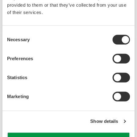
accelerating drug discovery, and optimizing bio-
provided to them or that they’ve collected from your use
of their services.
production at scale.
Consent
Necessary
Selection
Preferences
Statistics
Marketing
Modularer GM10
Show details
TM
Das SMARTDAC+
GM10 besitzt eine
modulare Architektur zur Erfassung der