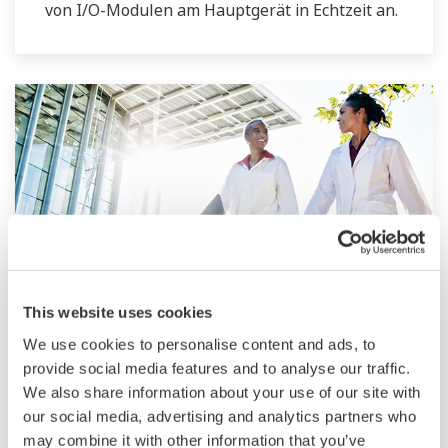
von I/O-Modulen am Hauptgerät in Echtzeit an.
This website uses cookies
Life Science
We use cookies to personalise content and ads, to
provide social media features and to analyse our traffic.
Yokogawa’s sensitivity and precision solutions
We also share information about your use of our site with
enable rapid and accurate measurements,
our social media, advertising and analytics partners who
empowering groundbreaking research,
may combine it with other information that you’ve