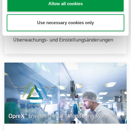
Allow all cookies
benötigten Daten. Der Datenlogger unterstützt
neben E/A auch zahlreiche
Use necessary cookies only
Kommunikationsprotokolle wie 920MHz
(drahtlos), Modbus und weitere.
Überwachungs- und Einstellungsänderungen
sind per Bluetooth möglich werden. Entspricht
FDA 21 CFR Part11 und AMS2750E/NADCAP.