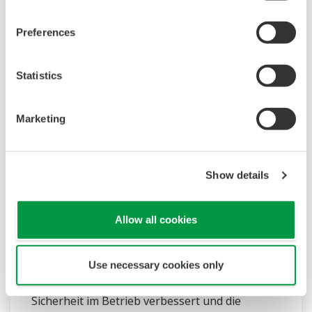
Preferences
Statistics
Marketing
OpreX Analyzers
Show details
Eine Gruppe von Analysegeräten, die
Allow all cookies
Eigenschaften wie die chemische
Zusammensetzung, pH-Wert und Leitfähigkeit
mit hoher Zuverlässigkeit messen und digital
Use necessary cookies only
übertragen. Damit wird die Effizienz und
Sicherheit im Betrieb verbessert und die