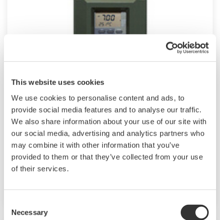
This website uses cookies
We use cookies to personalise content and ads, to
2-Wire 24VDC pH/ORP Transmitter /
provide social media features and to analyse our traffic.
Analyzer PH202
We also share information about your use of our site with
our social media, advertising and analytics partners who
Designed for 2-wire (loop powered) system
may combine it with other information that you’ve
configuration. Standard mA (4-20), HART,
provided to them or that they’ve collected from your use
Profibus, and Foundation Fieldbus
of their services.
communication available.
Consent
Necessary
Selection