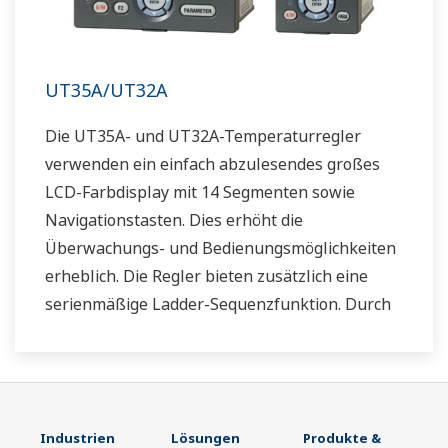
UT35A/UT32A
Die UT35A- und UT32A-Temperaturregler
verwenden ein einfach abzulesendes großes
LCD-Farbdisplay mit 14 Segmenten sowie
Navigationstasten. Dies erhöht die
Überwachungs- und Bedienungsmöglichkeiten
erheblich. Die Regler bieten zusätzlich eine
serienmäßige Ladder-Sequenzfunktion. Durch
ihre geringe Tiefe sparen die Regler Platz im
Instrumentenpult. Darüber hinaus
unterstützen die UT35A/UT32A-
Temperaturregler offene Netzwerke wie etwa
Industrien
Lösungen
Produkte &
die Ethernetkommunikation.