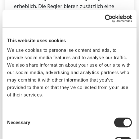
erheblich. Die Regler bieten zusätzlich eine
serienmäßige Ladder-Sequenzfunktion. Der
Regler spart durch seine geringe Tiefe Platz im
Instrumentenpult. Darüber hinaus
unterstützen die UT55A/UT52A-
This website uses cookies
Temperaturregler offene Netzwerke wie etwa
We use cookies to personalise content and ads, to
provide social media features and to analyse our traffic.
die Ethernetkommunikation.
We also share information about your use of our site with
our social media, advertising and analytics partners who
may combine it with other information that you’ve
provided to them or that they’ve collected from your use
of their services.
UP35A/UP32A
Consent
Necessary
Selection
Der UP35A ist ein Programm-Regler mit 4