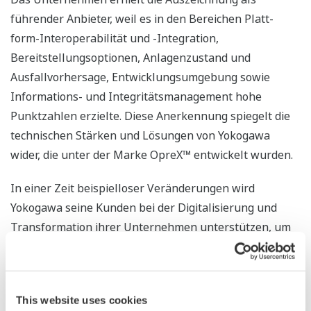
führender Anbieter, weil es in den Bereichen Platt-
form-Interoperabilität und -Integration,
Bereitstellungsoptionen, Anlagenzustand und
Ausfallvorhersage, Entwicklungsumgebung sowie
Informations- und Integritätsmanagement hohe
Punktzahlen erzielte. Diese Anerkennung spiegelt die
technischen Stärken und Lösungen von Yokogawa
wider, die unter der Marke OpreX™ entwickelt wurden.
In einer Zeit beispielloser Veränderungen wird
Yokogawa seine Kunden bei der Digitalisierung und
Transformation ihrer Unternehmen unterstützen, um
Wachstum zu fördern und eine nachhaltigere Zu-kunft
zu schaffen.
*
https://www.verdantix.com/report/green-quadrant-
This website uses cookies