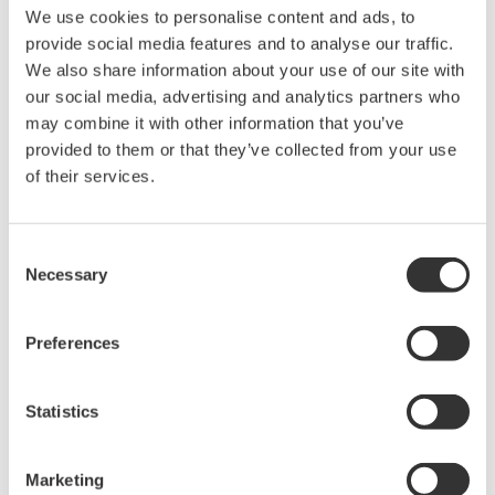
asset-performance-management-solutions-2024
We use cookies to personalise content and ads, to
provide social media features and to analyse our traffic.
Über Yokogawa
We also share information about your use of our site with
our social media, advertising and analytics partners who
Yokogawa wurde 1915 in Tokio gegründet und
may combine it with other information that you’ve
engagiert sich mit mehr als 17.000 Mitarbeitern in
provided to them or that they’ve collected from your use
of their services.
einem globalen Netzwerk von 127 Unternehmen an
Standorten in 59 Ländern für eine nachhaltigere
Gesellschaft. Etwa 200 Mitarbeiter der europäischen
Consent
Yokogawa-Organisation sind an verschiedenen
Necessary
Selection
Produktions- und Vertriebsstandorten in Deutschland
und am Sitz der Yokogawa Deutschland GmbH in
Preferences
Ratingen beschäftigt. In Europa besitzt Yokogawa einen
eigenen Vertrieb sowie eigene Service- und
Statistics
Engineering-Organisationen. Yokogawa Europe B.V.
wurde 1982 als Zentrale für Europa in Amersfoort, NL,
Marketing
gegründet.