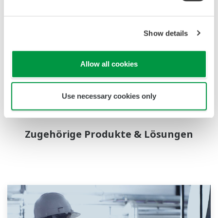
Pressekontakt:
Show details
Chantal Guerrero
Tel.: 02102-4983-134,
E-Mail:
chantal.guerrero@yokogawa.com
Allow all cookies
Yokogawa Deutschland GmbH, Broichhofstr. 7-11, D-
40880 Ratingen
Use necessary cookies only
Zugehörige Produkte & Lösungen