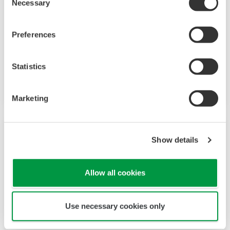
Necessary
schalttafel-montierter papierloser Recorder mit
Selection
einem modularen Aufbau auf der Rückseite und
einer Datenerfassungsfunktion zu Erfassung
Preferences
der erforderlichen Daten. Da das Gerät nicht
nur I/O, sondern auch viele andere
Statistics
Kommunikationsprotokolle unterstützt,
können Sie es mit verschiedenen Geräten
Marketing
verbinden. Die KI-Funktion ist serienmäßig
voreingestellt. Erfüllt FDA 21 CFR Part11 und
AMS2750E/NADCAP.
Show details
Allow all cookies
Use necessary cookies only