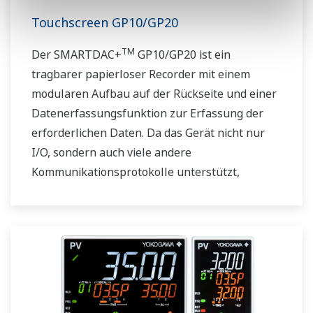
Touchscreen GP10/GP20
TM
Der SMARTDAC+
GP10/GP20 ist ein
tragbarer papierloser Recorder mit einem
modularen Aufbau auf der Rückseite und einer
Datenerfassungsfunktion zur Erfassung der
erforderlichen Daten. Da das Gerät nicht nur
I/O, sondern auch viele andere
Kommunikationsprotokolle unterstützt,
können Sie es mit verschiedenen Geräten
verbinden. Die KI-Funktion ist serienmäßig
voreingestellt. Erfüllt FDA 21 CFR Part11 und
AMS2750E/NADCAP.