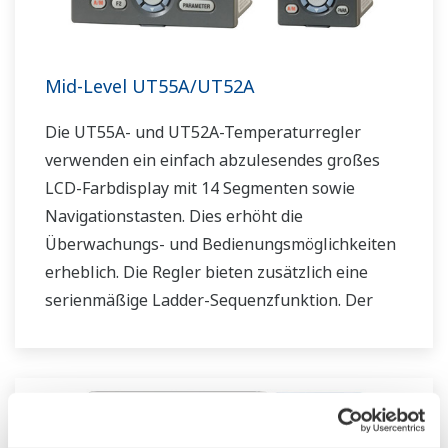
Mid-Level UT55A/UT52A
Die UT55A- und UT52A-Temperaturregler
verwenden ein einfach abzulesendes großes
LCD-Farbdisplay mit 14 Segmenten sowie
Navigationstasten. Dies erhöht die
Überwachungs- und Bedienungsmöglichkeiten
erheblich. Die Regler bieten zusätzlich eine
serienmäßige Ladder-Sequenzfunktion. Der
Regler spart durch seine geringe Tiefe Platz im
Instrumentenpult. Darüber hinaus
unterstützen die UT55A/UT52A-
Temperaturregler offene Netzwerke wie etwa
die Ethernetkommunikation.