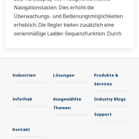
Navigationstasten. Dies erhöht die
Überwachungs- und Bedienungsmöglichkeiten
erheblich. Die Regler bieten zusätzlich eine
serienmäßige Ladder-Sequenzfunktion. Durch
ihre geringe Tiefe sparen die Regler Platz im
Instrumentenpult. Darüber hinaus
unterstützen die UT35A/UT32A-
Temperaturregler offene Netzwerke wie etwa
Industrien
Lösungen
Produkte &
die Ethernetkommunikation.
Services
Infothek
Ausgewählte
Industry Blogs
Themen
Support
Kontakt