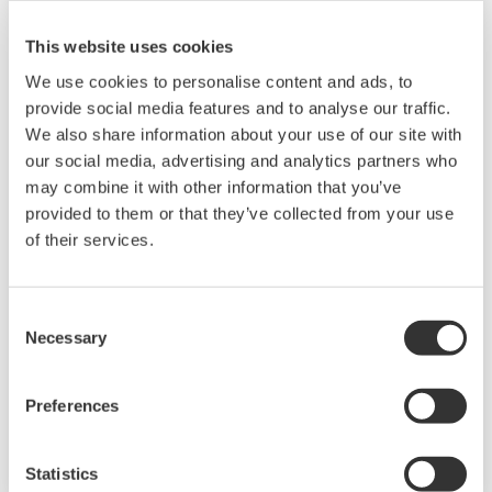
This website uses cookies
We use cookies to personalise content and ads, to
provide social media features and to analyse our traffic.
We also share information about your use of our site with
our social media, advertising and analytics partners who
may combine it with other information that you’ve
UP35A/UP32A
provided to them or that they’ve collected from your use
of their services.
Der UP35A ist ein Programm-Regler mit 4
verfügbaren Mustern und 40 Segmenten
(maximal) sowie Multichannel-Kontakt-I/O. Er
Consent
Necessary
bietet zusätzlich eine Ladder-Sequenzfunktion.
Selection
Der UP32A ist ein kompakter Programm-Regler
mit bis zu 4 Mustern und 40 Segmenten. Er
Preferences
bietet zusätzlich eine Ladder-Sequenzfunktion.
Statistics