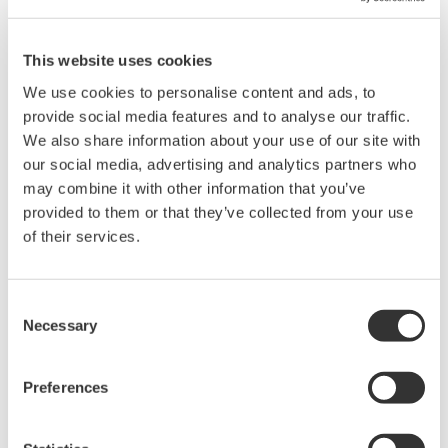
Boiler Leak Detection and Ion Exchange
Resin Monitoring at Power Station
This website uses cookies
We use cookies to personalise content and ads, to
provide social media features and to analyse our traffic.
We also share information about your use of our site with
our social media, advertising and analytics partners who
may combine it with other information that you’ve
provided to them or that they’ve collected from your use
of their services.
Consent
Necessary
APPLIKATIONS-BESCHREIBUNGEN
Selection
Conductivity Measurements for Boiler
Preferences
Blowdown