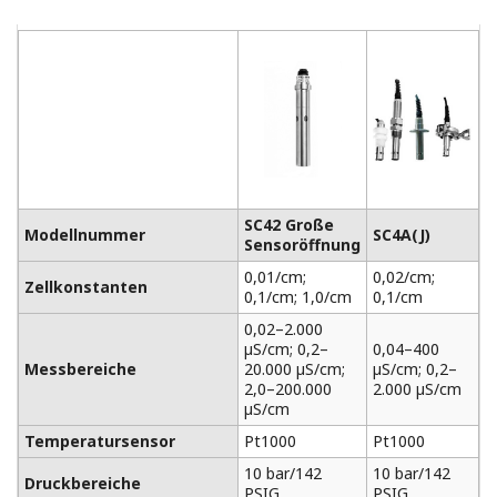
SC42 Große
S
Modellnummer
SC4A(J)
Sensoröffnung
S
0,01/cm;
0,02/cm;
0
Zellkonstanten
0,1/cm; 1,0/cm
0,1/cm
0
0,02–2.000
0
µS/cm; 0,2–
0,04–400
µ
Messbereiche
20.000 µS/cm;
µS/cm; 0,2–
2
2,0–200.000
2.000 µS/cm
4
µS/cm
Temperatursensor
Pt1000
Pt1000
P
10 bar/142
10 bar/142
Druckbereiche
7
PSIG
PSIG