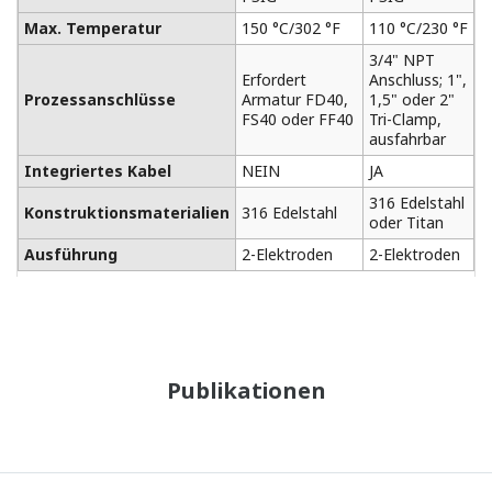
Max. Temperatur
150 °C/302 °F
110 °C/230 °F
1
3/4" NPT
3
Erfordert
Anschluss; 1",
A
Prozessanschlüsse
Armatur FD40,
1,5" oder 2"
1
FS40 oder FF40
Tri-Clamp,
C
ausfahrbar
Integriertes Kabel
NEIN
JA
J
316 Edelstahl
3
Konstruktionsmaterialien
316 Edelstahl
oder Titan
o
Ausführung
2-Elektroden
2-Elektroden
2
Publikationen