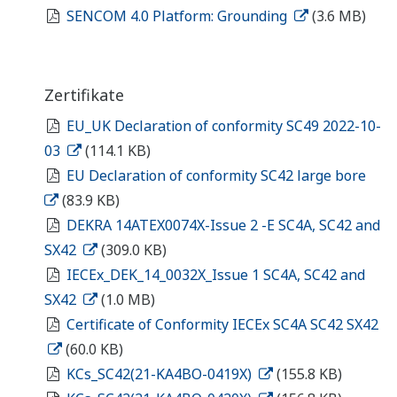
SENCOM 4.0 Platform: Grounding
(3.6 MB)
Zertifikate
EU_UK Declaration of conformity SC49 2022-10-
03
(114.1 KB)
EU Declaration of conformity SC42 large bore
(83.9 KB)
DEKRA 14ATEX0074X-Issue 2 -E SC4A, SC42 and
SX42
(309.0 KB)
IECEx_DEK_14_0032X_Issue 1 SC4A, SC42 and
SX42
(1.0 MB)
Certificate of Conformity IECEx SC4A SC42 SX42
(60.0 KB)
KCs_SC42(21-KA4BO-0419X)
(155.8 KB)