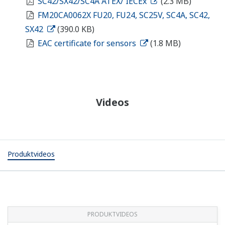
SC42/SX42/SC4A ATEX/ IECEx
(2.3 MB)
FM20CA0062X FU20, FU24, SC25V, SC4A, SC42,
SX42
(390.0 KB)
EAC certificate for sensors
(1.8 MB)
Videos
Produktvideos
PRODUKTVIDEOS