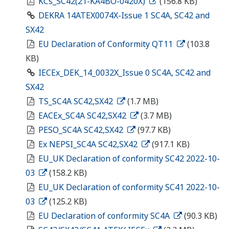
KCs_SC42(21-KA4BO-0420X)
(156.8 KB)
DEKRA 14ATEX0074X-Issue 1 SC4A, SC42 and
SX42
EU Declaration of Conformity QT11
(103.8
KB)
IECEx_DEK_14_0032X_Issue 0 SC4A, SC42 and
SX42
TS_SC4A SC42,SX42
(1.7 MB)
EACEx_SC4A SC42,SX42
(3.7 MB)
PESO_SC4A SC42,SX42
(97.7 KB)
Ex NEPSI_SC4A SC42,SX42
(917.1 KB)
EU_UK Declaration of conformity SC42 2022-10-
03
(158.2 KB)
EU_UK Declaration of conformity SC41 2022-10-
03
(125.2 KB)
EU Declaration of conformity SC4A
(90.3 KB)