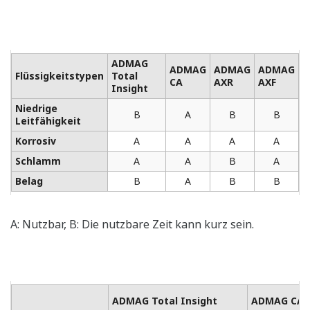
ADMAG
ADMAG
ADMAG
ADMAG
Flüssigkeitstypen
Total
CA
AXR
AXF
Insight
Niedrige
B
A
B
B
Leitfähigkeit
Korrosiv
A
A
A
A
Schlamm
A
A
B
A
Belag
B
A
B
B
A: Nutzbar, B: Die nutzbare Zeit kann kurz sein.
ADMAG Total Insight
ADMAG CA