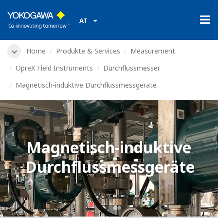
AT
Home
Produkte & Services
Measurement
OpreX Field Instruments
Durchflussmesser
Magnetisch-induktive Durchflussmessgeräte
Magnetisch-induktive
Durchflussmessgeräte