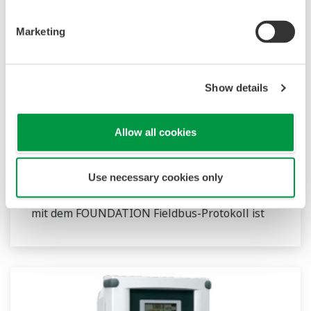
RXF magnetisch-induktives
Marketing
Durchflussmessgerät, kompakte
Ausführung
Show details
Die magnetisch-induktiven
Durchflussmessgeräte der RXF-Reihe sind
Allow all cookies
ausgereifte Produkte mit hervorragender
Zuverlässigkeit und einfacher Bedienung, die
auf Grundlage jahrzehntelanger Erfahrung aus
Use necessary cookies only
der Praxis entwickelt wurden. Kompatibilität
mit dem FOUNDATION Fieldbus-Protokoll ist
ebenfalls gegeben.