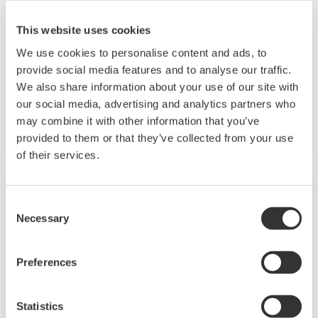
Verification Tool provides the diagnosis,
This website uses cookies
reporting and data management for the health
We use cookies to personalise content and ads, to
check of ADMAG TI (Total Insight) Series AXG or
provide social media features and to analyse our traffic.
AXW and CA Series with HART protocol and
We also share information about your use of our site with
Vortex Flowmeter VY series with HART protocol.
our social media, advertising and analytics partners who
FieldMate should be prepared by customers.
may combine it with other information that you’ve
FSA130 is the license key to activate the
provided to them or that they’ve collected from your use
of their services.
Verification Tool.
Consent
Necessary
Selection
Preferences
Statistics