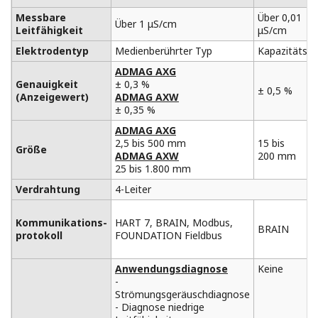
Messbare
Über 0,01
Über 1 μS/cm
Leitfähigkeit
μS/cm
Elektrodentyp
Medienberührter Typ
Kapazitätsty
ADMAG AXG
Genauigkeit
± 0,3 %
± 0,5 %
(Anzeigewert)
ADMAG AXW
± 0,35 %
ADMAG AXG
2,5 bis 500 mm
15 bis
Größe
ADMAG AXW
200 mm
25 bis 1.800 mm
Verdrahtung
4-Leiter
Kommunikations-
HART 7, BRAIN, Modbus,
BRAIN
protokoll
FOUNDATION Fieldbus
Anwendungsdiagnose
Keine
-
Strömungsgeräuschdiagnose
- Diagnose niedrige