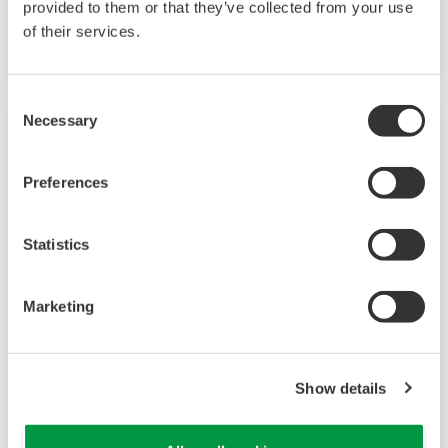
sind sie die flexibelsten 2-Leiter-Analysegeräte
provided to them or that they’ve collected from your use
auf dem Markt.
of their services.
Consent
Necessary
Selection
Preferences
Statistics
Marketing
2-Leiter-Messumformer/-Analysator
FLXA202
Show details
Die Analysatoren der FLEXA™ Serie werden für