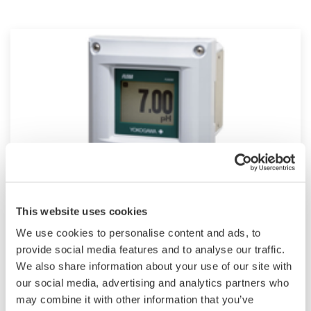
2-Leiter-Analysator FLXA202/21
This website uses cookies
We use cookies to personalise content and ads, to
Die Analysatoren der FLEXA-Serie werden für
provide social media features and to analyse our traffic.
kontinuierliche Online-Messungen in
We also share information about your use of our site with
industriellen Anlagen verwendet. Mit der
our social media, advertising and analytics partners who
Option für die Ein- oder Zwei-Sensor-Messung
may combine it with other information that you’ve