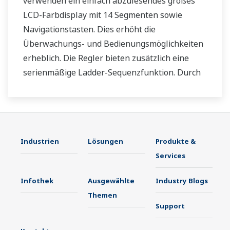
verwenden ein einfach abzulesendes großes
LCD-Farbdisplay mit 14 Segmenten sowie
Navigationstasten. Dies erhöht die
Überwachungs- und Bedienungsmöglichkeiten
erheblich. Die Regler bieten zusätzlich eine
serienmäßige Ladder-Sequenzfunktion. Durch
ihre geringe Tiefe sparen die Regler Platz im
Instrumentenpult. Darüber hinaus
unterstützen die UT35A/UT32A-
Temperaturregler offene Netzwerke wie etwa
Industrien
Lösungen
Produkte &
die Ethernetkommunikation.
Services
Infothek
Ausgewählte
Industry Blogs
Themen
Support