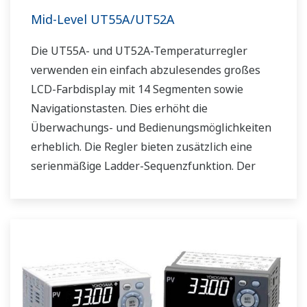
Mid-Level UT55A/UT52A
Die UT55A- und UT52A-Temperaturregler
verwenden ein einfach abzulesendes großes
LCD-Farbdisplay mit 14 Segmenten sowie
Navigationstasten. Dies erhöht die
Überwachungs- und Bedienungsmöglichkeiten
erheblich. Die Regler bieten zusätzlich eine
serienmäßige Ladder-Sequenzfunktion. Der
Regler spart durch seine geringe Tiefe Platz im
Instrumentenpult. Darüber hinaus
unterstützen die UT55A/UT52A-
Temperaturregler offene Netzwerke wie etwa
die Ethernetkommunikation.