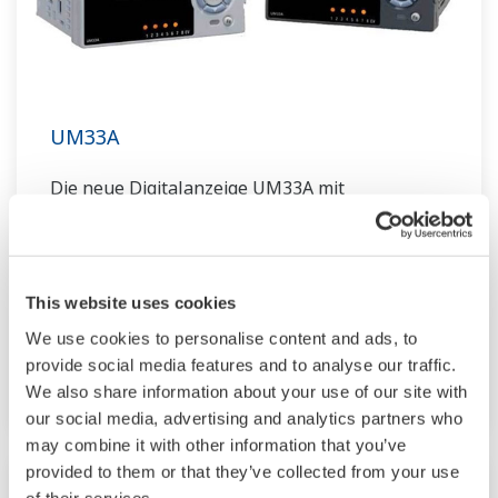
UM33A
Die neue Digitalanzeige UM33A mit
Alarmfunktion bietet bis zu 9 Alarmausgänge
und Eingangskorrekturfunktionen (PV-
Messabweichung, Polygonzug-Annäherung,
This website uses cookies
Polygonzug-Messabweichung). Darüber hinaus
We use cookies to personalise content and ads, to
ist optional eine Stromversorgung für den 24-V-
provide social media features and to analyse our traffic.
DC-Sensor verfügbar.
We also share information about your use of our site with
our social media, advertising and analytics partners who
may combine it with other information that you’ve
provided to them or that they’ve collected from your use
of their services.