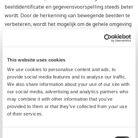
beeldidentificatie en gegevensvoorspelling steeds beter
wordt. Door de herkenning van bewegende beelden te
verbeteren, wordt het mogelijk om de gehele omgeving
en context van het volledige beeld te bepalen,
waardoor met name nieuwe toepassingen voor
beveiliging en voor beeldanalyse en geautomatiseerde
werkzaamheden in productielijnen ontstaan.
This website uses cookies
We use cookies to personalise content and ads, to
Grazper is een onderneming die in 2015 in Kopenhagen,
provide social media features and to analyse our traffic.
Denemarken, is opgericht en later werd gefinancierd
We also share information about your use of our site with
door het Deense durfkapitaalbedrijf Promentum Equity
our social media, advertising and analytics partners who
Partners. Het bedrijf bezit geavanceerde AI-technologie
may combine it with other information that you’ve
provided to them or that they’ve collected from your use
voor beeldanalyse. Een noemenswaardig sterk punt is
of their services.
een oplossing waarmee AI-software efficiënt kan
worden uitgevoerd op een field-programmable gate
array (FPGA*), een bepaald type geïntegreerd circuit.
Consent