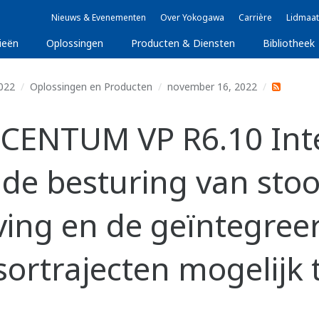
Nieuws & Evenementen
Over Yokogawa
Carrière
Lidmaat
ieën
Oplossingen
Producten & Diensten
Bibliotheek
022
Oplossingen en Producten
november 16, 2022
 CENTUM VP R6.10 Int
de besturing van sto
ing en de geïntegree
ortrajecten mogelijk