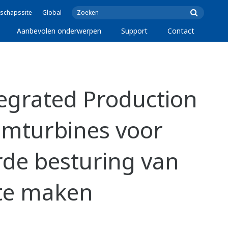
schapssite
Global
Aanbevolen onderwerpen
Support
Contact
egrated Production
omturbines voor
rde besturing van
 te maken