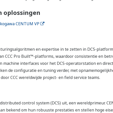
n oplossingen
 Yokogawa CENTUM VP
uringsalgoritmen en expertise in te zetten in DCS-platform
an CCC Pro Built™-platforms, waardoor consistentie en bet
 machine interfaces voor het DCS-operatorstation en direct
jken de configuratie en tuning verder, met opnamemogelijkhe
door CCC wereldwijde project- en field service teams.
istributed control system (DCS) uit, een wereldprimeur. C
bekend om hun robuuste prestaties en stellen hoge eisen 