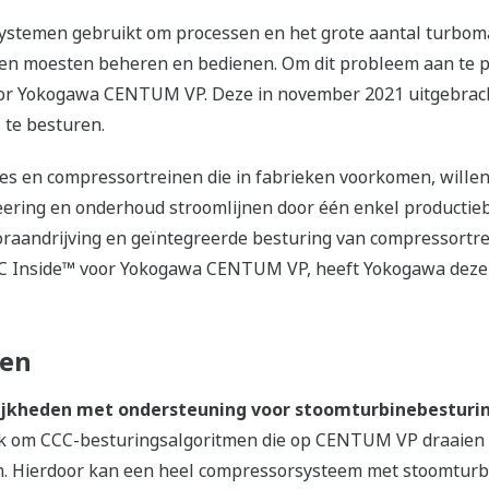
systemen gebruikt om processen en het grote aantal turboma
en moesten beheren en bedienen. Om dit probleem aan te
or Yokogawa CENTUM VP. Deze in november 2021 uitgebrach
 te besturen.
es en compressortreinen die in fabrieken voorkomen, willen
eering en onderhoud stroomlijnen door één enkel productie
aandrijving en geïntegreerde besturing van compressortre
CCC Inside™ voor Yokogawa CENTUM VP, heeft Yokogawa dez
ken
ijkheden met ondersteuning voor stoomturbinebesturin
ijk om CCC-besturingsalgoritmen die op CENTUM VP draaien
n. Hierdoor kan een heel compressorsysteem met stoomtur