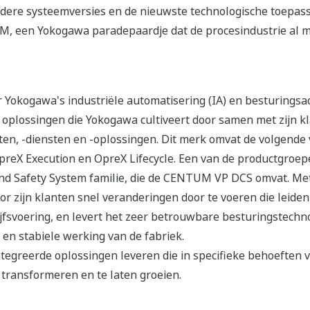
 eerdere systeemversies en de nieuwste technologische toep
, een Yokogawa paradepaardje dat de procesindustrie al me
Yokogawa's industriële automatisering (IA) en besturingsac
 oplossingen die Yokogawa cultiveert door samen met zijn k
n, -diensten en -oplossingen. Dit merk omvat de volgende v
eX Execution en OpreX Lifecycle. Een van de productgroep
and Safety System familie, die de CENTUM VP DCS omvat. Met
or zijn klanten snel veranderingen door te voeren die leiden
fsvoering, en levert het zeer betrouwbare besturingstechno
ge en stabiele werking van de fabriek.
egreerde oplossingen leveren die in specifieke behoeften 
 transformeren en te laten groeien.