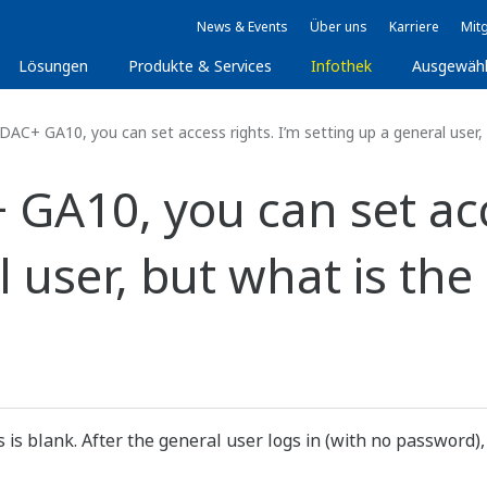
News & Events
Über uns
Karriere
Mitg
Lösungen
Produkte & Services
Infothek
Ausgewäh
+ GA10, you can set access rights. I’m setting up a general user, b
A10, you can set acce
 user, but what is the 
 is blank. After the general user logs in (with no password)