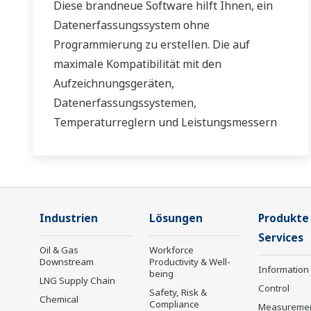
Diese brandneue Software hilft Ihnen, ein
Datenerfassungssystem ohne
Programmierung zu erstellen. Die auf
maximale Kompatibilität mit den
Aufzeichnungsgeräten,
Datenerfassungssystemen,
Temperaturreglern und Leistungsmessern
von Yokogawa ausgelegte GA10-Software
kann darüber hinaus Daten über die
Modbus-Kommunikation erfassen.
Industrien
Lösungen
Produkte
Services
Oil & Gas
Workforce
Downstream
Productivity & Well-
Information
being
LNG Supply Chain
Control
Safety, Risk &
Chemical
Compliance
Measureme