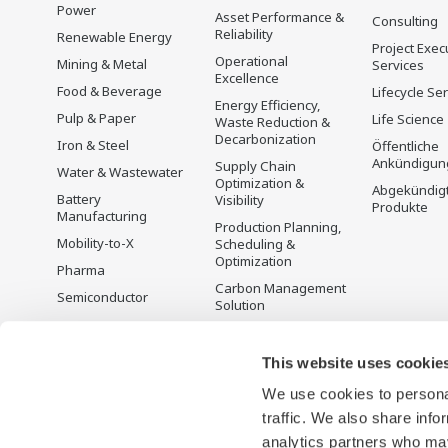
Power
Asset Performance &
Consulting
Reliability
Renewable Energy
Project Exec
Operational
Mining & Metal
Services
Excellence
Food & Beverage
Lifecycle Se
Energy Efficiency,
Pulp & Paper
Life Science
Waste Reduction &
Decarbonization
Iron & Steel
Öffentliche
Ankündigun
Supply Chain
Water & Wastewater
Optimization &
Abgekündig
Battery
Visibility
Produkte
Manufacturing
Production Planning,
Mobility-to-X
Scheduling &
Optimization
Pharma
Carbon Management
Semiconductor
Solution
Energiemanagement
This website uses cookie
We use cookies to personal
traffic. We also share info
analytics partners who may