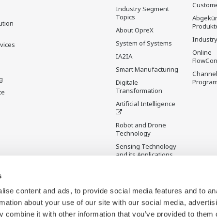
Custome
Industry Segment
Topics
Abgekün
ution
Produkt
About OpreX
Industry
System of Systems
rvices
Online
IA2IA
FlowCon
Smart Manufacturing
Channel
g
Progra
Digitale
Transformation
te
Artificial Intelligence
Robot and Drone
Technology
Sensing Technology
and its Applications
s
Standardisierungen
Future Co-creation
ise content and ads, to provide social media features and to an
Initiative
rmation about your use of our site with our social media, advertis
Digital Infrastructure
 combine it with other information that you’ve provided to them o