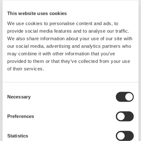
toeleveringsketens, productdiversificatie en de
This website uses cookies
mogelijkheid om snel te reageren op veranderingen
in de markt.
We use cookies to personalise content and ads, to
provide social media features and to analyse our traffic.
Bedrijven beseffen steeds meer hoe belangrijk het
We also share information about your use of our site with
our social media, advertising and analytics partners who
is om enorme hoeveelheden gegevens te gebruiken
may combine it with other information that you’ve
om hun activiteiten te optimaliseren en
provided to them or that they’ve collected from your use
uitmuntendheid te bereiken
of their services.
Yokogawa helpt u graag op weg. Bijvoorbeeld met
de Collaborative Information Server (CI Server), die
Consent
precies de oplossing biedt voor deze uitdagingen. CI
Necessary
Selection
Server bevindt zich in het hart van uw bedrijf -
ontsluit de waarde van uw data om de operationele
Preferences
efficiëntie te verbeteren en de besluitvorming
binnen de gehele onderneming te versterken.
Statistics