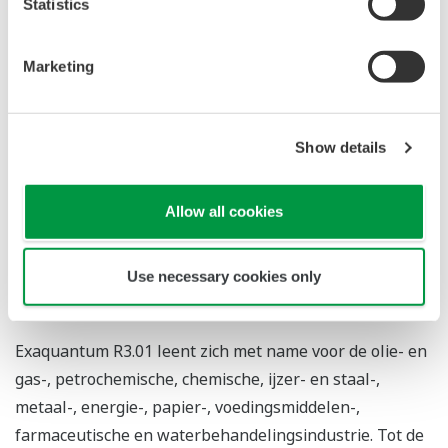
beschikbaar voor onder meer troubleshooting en het
Statistics
oplossen van eventuele productiestoringen.
Marketing
Verbeterde engineering-tools
Exaquantum R3.01 biedt een verbeterd conversietool
voor het omzetten van grafische windows zodat deze in
Show details
een CENTUM® VP-omgeving kunnen worden bekeken.
Met de conversietool kunnen nu ook gelijktijdig
Allow all cookies
meerdere proces-graphics worden geconverteerd.
Andere engineeringtools van Exaquantum R3.01 zijn
verder verbeterd om de engineeringbelasting te
Use necessary cookies only
verminderen.
Exaquantum R3.01 leent zich met name voor de olie- en
gas-, petrochemische, chemische, ijzer- en staal-,
metaal-, energie-, papier-, voedingsmiddelen-,
farmaceutische en waterbehandelingsindustrie. Tot de