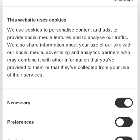
Verbeterde verwerkingsmogelijkheden
This website uses cookies
Met Exaquantum R3.01 kan een server nu maximaal
500.000 tags verwerken; vijf keer meer dan met de
We use cookies to personalise content and ads, to
provide social media features and to analyse our traffic.
vorige versie mogelijk was. De hoeveelheid informatie
We also share information about your use of our site with
waarover gebruikers zo kunnen beschikken, neemt
our social media, advertising and analytics partners who
daarmee drastisch toe. Bovendien kan een
may combine it with other information that you’ve
gevarieerdere hoeveelheid data worden geanalyseerd,
provided to them or that they’ve collected from your use
waardoor de gebruiker meer inzicht krijgt in het proces
of their services.
en mogelijke procesverbeteringen.
Consent
Ondersteuning van tablets
Necessary
Selection
Met Exaquantum R3.01 hebben gebruikers nu niet
alleen meer via laptop of desktop PC maar ook via
Preferences
tablet toegang tot hun data. Daarmee is
procesinformatie op ieder moment en op iedere locatie