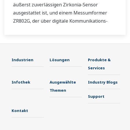
äußerst zuverlässigen Zirkonia-Sensor
ausgestattet ist, und einem Messumformer
ZR802G, der über digitale Kommunikations-
und Datenprotokollierungsfunktionen verfügt.
Messungen mit ZR22G und ZR802G sind direkt
und kontinuierlich ohne Probenahmegerät
möglich. Die Geräte sind besonders
Industrien
Lösungen
Produkte &
wartungsfreundlich ausgelegt. Durch eine
Services
umfangreiche Selbstdiagnose der
Sensorverschlechterung (ohne Einsatz von
Infothek
Ausgewählte
Industry Blogs
Kalibriergas) und der Möglichkeit des
Themen
Austausches des Heizelements vor Ort können
Support
effektiv Betriebskosten eingespart werden.
Kontakt