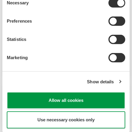
Necessary
Selection
CellPathfinder ist für unsere HCA-Systeme,
CQ1 und die CellVoyager Serien, konzipiert. Ob
Preferences
Sie Anfänger oder Experte sind, die Analysis-
Software ermöglicht es Ihnen, subtile
Statistics
physiologische Veränderungen und selbst
ungefärbte Samples mit unterschiedlichen
Marketing
Grafikoptionen zu quantifizieren.
Show details
Allow all cookies
Use necessary cookies only