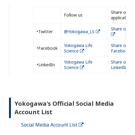
Share our
Follow us
application
Share on Tw
•Twitter
@Yokogawa_LS
Yokogawa Life
Share on
•Facebook
Science
Facebook
Yokogawa Life
Share on
•LinkedIn
Science
LinkedIn
Yokogawa's Official Social Media
Account List
Social Media Account List