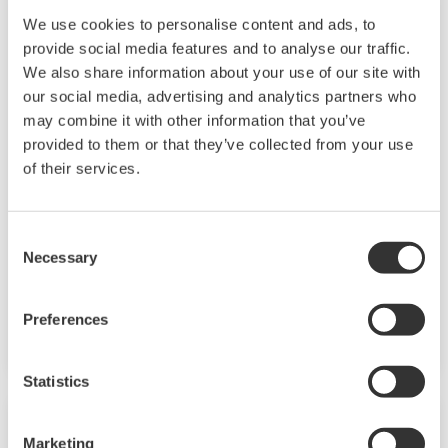
We use cookies to personalise content and ads, to
provide social media features and to analyse our traffic.
We also share information about your use of our site with
our social media, advertising and analytics partners who
Mid-Level UT55A/UT52A
may combine it with other information that you’ve
provided to them or that they’ve collected from your use
Die UT55A- und UT52A-Temperaturregler
of their services.
verwenden ein einfach abzulesendes großes
LCD-Farbdisplay mit 14 Segmenten sowie
Navigationstasten. Dies erhöht die
Consent
Necessary
Überwachungs- und Bedienungsmöglichkeiten
Selection
erheblich. Die Regler bieten zusätzlich eine
serienmäßige Ladder-Sequenzfunktion. Der
Preferences
Regler spart durch seine geringe Tiefe Platz im
Instrumentenpult. Darüber hinaus
Statistics
unterstützen die UT55A/UT52A-
Temperaturregler offene Netzwerke wie etwa
Marketing