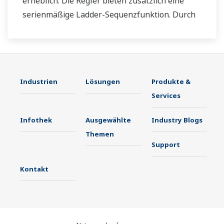
erheblich. Die Regler bieten zusätzlich eine
serienmäßige Ladder-Sequenzfunktion. Durch
ihre geringe Tiefe sparen die Regler Platz im
Instrumentenpult. Darüber hinaus
unterstützen die UT35A/UT32A-
Temperaturregler offene Netzwerke wie etwa
Industrien
Lösungen
Produkte &
die Ethernetkommunikation.
Services
Infothek
Ausgewählte
Industry Blogs
Themen
Support
Kontakt