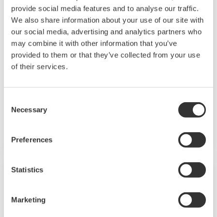
provide social media features and to analyse our traffic.
We also share information about your use of our site with
our social media, advertising and analytics partners who
may combine it with other information that you’ve
UP55A
provided to them or that they’ve collected from your use
of their services.
UP55A는 1/4 DIN 크기의 프로그램 컨트롤러로
최대 30 개의 프로그램 패턴과 8 개의 PV 이벤트,
16 개의 시간 이벤트 및 8 개의 알람을 사용할 수
Consent
Necessary
있습니다. 또한 래더 시퀀스 기능이 표준으로
Selection
포함되어 있습니다.
Preferences
Statistics
Marketing