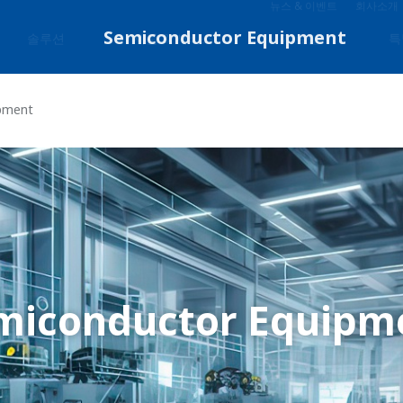
뉴스 & 이벤트
회사소개
솔루션
제품 & 서비스
자료실
특
pment
miconductor Equipm