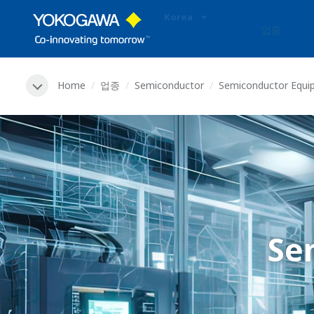
Korea
업종
Home
업종
Semiconductor
Semiconductor Equi
Se