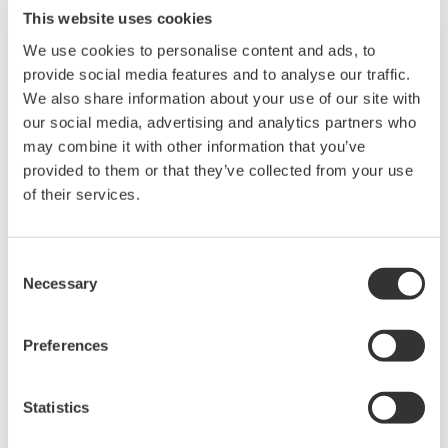
This website uses cookies
온도, 습도, 부식 속도, 부유 먼지와 같은 주요 데이터를
We use cookies to personalise content and ads, to
수집하여 종합적인 하드웨어 건전성 평가 보고서를
provide social media features and to analyse our traffic.
제출합니다. 간헐적 트러블이 발생할 경우, 모니터링
We also share information about your use of our site with
기간 동안 축적된 환경 데이터를 분석하여 더욱 효용성
our social media, advertising and analytics partners who
높은 보고서를 제공합니다.
may combine it with other information that you’ve
provided to them or that they’ve collected from your use
of their services.
Customer Benefits
Consent
하드웨어 건전성 유지
Necessary
Selection
장기간 축적된 환경 데이터를 이용해 시스템
하드웨어의 건전성을 효과적으로 유지함으로써 시스템
Preferences
성능의 저하 징후를 초기에 감지할 수 있습니다.
Statistics