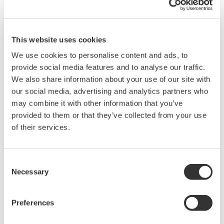
위함.
자세한 내용 보기
Policies & Procedures (정책 및 절차)
현장의 인력, 프로세스, 응용기술 등 세 가지 주축
This website uses cookies
사이의 간극을 방지하기 위한 가장 실용적인
We use cookies to personalise content and ads, to
정책과 절차를 정의하기 위함.
자세한 내용 보기
provide social media features and to analyse our traffic.
Business Cases Development (비즈니스 사례
We also share information about your use of our site with
개발)
our social media, advertising and analytics partners who
예산과 달성가능한 목표를 고려한 중장기적인
may combine it with other information that you’ve
투자 비즈니스 사례 작성 및 보안 로드맵 계획
provided to them or that they’ve collected from your use
수립하기 위함.
자세한 내용 보기
of their services.
Design & Implementation phase (설계 및
구현 단계)
Consent
작전 가용성을 최고 수준으로 유지하기 위한
Necessary
Selection
국방심층 보안대책 시행하기 위함.
자세한 내용
보기
Preferences
Managed Service phase (관리 서비스 단계)