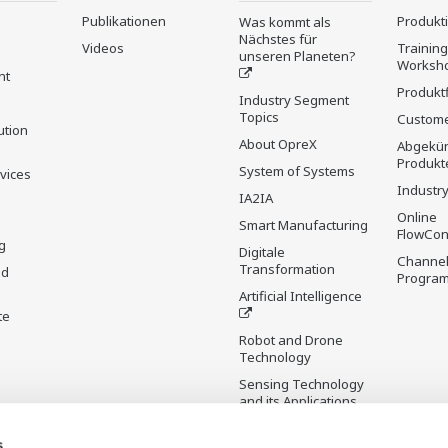
Publikationen
Produkt
Was kommt als
Nächstes für
Videos
Trainin
unseren Planeten?
Worksh
nt
Produkt
Industry Segment
Topics
Custome
ution
About OpreX
Abgekün
Produkt
System of Systems
rvices
Industry
IA2IA
Online
Smart Manufacturing
FlowCon
g
Digitale
Channel
Transformation
nd
Progra
Artificial Intelligence
te
Robot and Drone
Technology
Sensing Technology
and its Applications
s
Standardisierungen