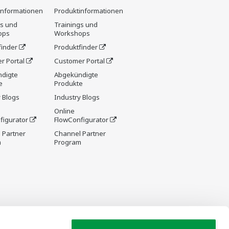
informationen
Produktinformationen
gs und
Trainings und
ops
Workshops
finder
Produktfinder
r Portal
Customer Portal
digte
Abgekündigte
e
Produkte
 Blogs
Industry Blogs
Online
figurator
FlowConfigurator
 Partner
Channel Partner
m
Program