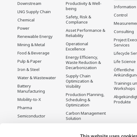
Downstream
Productivity & Well-
Information
being
LNG Supply Chain
Control
Safety, Risk &
Chemical
Compliance
Measureme
Power
Asset Performance &
Consulting
Reliability
Renewable Energy
Project Exec
Operational
Mining & Metal
Services
Excellence
Food & Beverage
Lifecycle Se
Energy Efficiency,
Pulp & Paper
Life Science
Waste Reduction &
Decarbonization
Iron & Steel
Öffentliche
Ankündigun
Supply Chain
Water & Wastewater
Optimization &
Trainings u
Battery
Visibility
Workshops
Manufacturing
Production Planning,
Abgekündig
Mobility-to-X
Scheduling &
Produkte
Optimization
Pharma
Carbon Management
Semiconductor
Solution
Energiemanagement
This website uses cookie