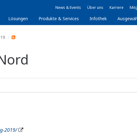
News & Events
Über uns
Karriere
Mitg
Lösungen
Produkte & Services
Infothek
Ausgewäh
019
Nord
g-2019/