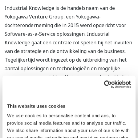
Industrial Knowledge is de handelsnaam van de
Yokogawa Venture Group, een Yokogawa-
dochteronderneming die in 2015 werd opgericht voor
Software-as-a-Service oplossingen. Industrial
Knowledge gaat een centrale rol spelen bij het invullen
van de strategie en de ontwikkeling van de business.
Tegelijkertijd wordt ingezet op de uitbreiding van het
aantal oplossingen en technologieën en mogelijke
overnames en acquisities. Het nieuwe onderdeel krijgt
daarbij veel speelruimte om zelf initiatieven te
ontplooien en zo de business verder uit te bouwen.
This website uses cookies
Als platform voor de ontwikkeling van de cloud-
We use cookies to personalise content and ads, to
gebaseerde business nam Yokogawa eind vorig jaar
provide social media features and to analyse our traffic.
Industrial Evolution, Inc. over. Dit bedrijf heeft een grote
We also share information about your use of our site with
staat van dienst op het gebied van Data-as-a-Service-
our social media, advertising and analytics partners who