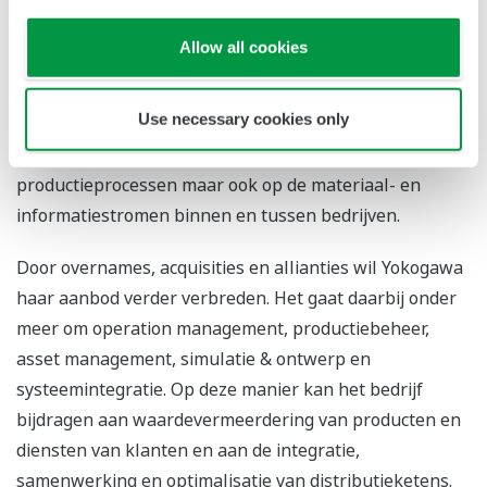
kwaliteit van Yokogawa’s meet- en
besturingstechnologieën en de jarenlange Yokogawa
Allow all cookies
expertise.
Use necessary cookies only
Als onderdeel van de lange-termijn visie richt Yokogawa
zich niet alleen op de optimalisering van
productieprocessen maar ook op de materiaal- en
informatiestromen binnen en tussen bedrijven.
Door overnames, acquisities en allianties wil Yokogawa
haar aanbod verder verbreden. Het gaat daarbij onder
meer om operation management, productiebeheer,
asset management, simulatie & ontwerp en
systeemintegratie. Op deze manier kan het bedrijf
bijdragen aan waardevermeerdering van producten en
diensten van klanten en aan de integratie,
samenwerking en optimalisatie van distributieketens.