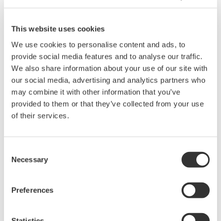
unerwartete Geräteausfälle einen Stillstand
ganzer Produktionslinien verursachen und damit
This website uses cookies
zu er-heblichen Produktionsverlusten führen. Mit
dem Equipment/Quality Predictive Detection Tool
We use cookies to personalise content and ads, to
provide social media features and to analyse our traffic.
las-sen sich aufkommende Undichtigkeiten
We also share information about your use of our site with
erkennen, bevor es zu einem Ausfall kommt. So
our social media, advertising and analytics partners who
können die Bediener Geräteausfälle verhindern
may combine it with other information that you’ve
und Produktverluste auf ein Minimum reduzieren.
provided to them or that they’ve collected from your use
of their services.
Für weitere Informationen
Papierloser Recorder mit Touchscreen GX10/GX20:
Consent
Necessary
www.yokogawa.com/ns/smartdacplus-ai
Selection
KI Produktlösungen:
www.yokogawa.com/ai-
products
Preferences
Über SMARTDAC+
Statistics