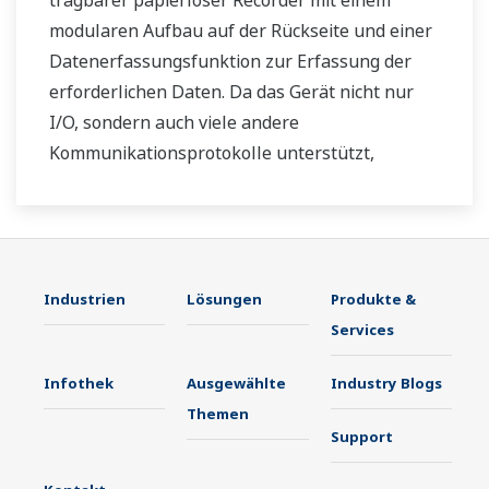
tragbarer papierloser Recorder mit einem
modularen Aufbau auf der Rückseite und einer
Datenerfassungsfunktion zur Erfassung der
erforderlichen Daten. Da das Gerät nicht nur
I/O, sondern auch viele andere
Kommunikationsprotokolle unterstützt,
können Sie es mit verschiedenen Geräten
verbinden. Die KI-Funktion ist serienmäßig
voreingestellt. Erfüllt FDA 21 CFR Part11 und
AMS2750E/NADCAP.
Industrien
Lösungen
Produkte &
Services
Infothek
Ausgewählte
Industry Blogs
Themen
Support