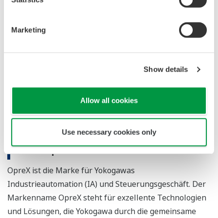
SMARTDAC+ steht für intelligente Datenerfassung und
-steuerung, wobei das SMARTDAC+ System diverse IO-
Marketing
Module und Optionen umfasst. Mit den
schalttafelmontierten papierlosen Recordern der GX
Serie, den tragbaren papierlosen Recordern der GP
Show details
Serie, den Datenerfassungssystemen der GM Serie und
der Datenerfassungssoftware GA10 bietet SMARTDAC+
Allow all cookies
optimale Unterstützung bei der Überwachung von
Fertigungsprozessen und bei der Leis-tungsbewertung.
Use necessary cookies only
Über OpreX
OpreX ist die Marke für Yokogawas
Industrieautomation (IA) und Steuerungsgeschäft. Der
Markenname OpreX steht für exzellente Technologien
und Lösungen, die Yokogawa durch die gemeinsame