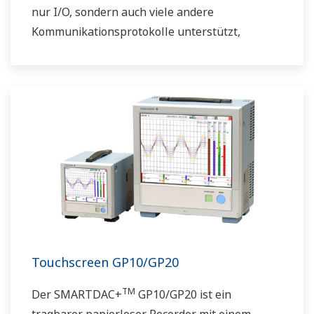
nur I/O, sondern auch viele andere
Kommunikationsprotokolle unterstützt,
können Sie es mit verschiedenen Geräten
verbinden. Die KI-Funktion ist serienmäßig
voreingestellt. Erfüllt FDA 21 CFR Part11 und
AMS2750E/NADCAP.
Touchscreen GP10/GP20
TM
Der SMARTDAC+
GP10/GP20 ist ein