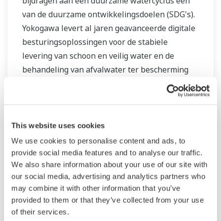
bijdragen aan een duurzame watercyclus een
van de duurzame ontwikkelingsdoelen (SDG's).
Yokogawa levert al jaren geavanceerde digitale
besturingsoplossingen voor de stabiele
levering van schoon en veilig water en de
behandeling van afvalwater ter bescherming
van het watermilieu. Maar ook het beheren van
waterverliezen en de optimalisatie van de
werking van installaties ter vermindering van
de CO2-uitstoot en de bedrijfskosten.
This website uses cookies
We use cookies to personalise content and ads, to
Yokogawa ondersteunt een breed scala aan
provide social media features and to analyse our traffic.
waterbesturingstoepassingen in
We also share information about your use of our site with
zowel waterschappen als de industriële
our social media, advertising and analytics partners who
may combine it with other information that you’ve
watermarkt. Met onze toonaangevende
provided to them or that they’ve collected from your use
technologieën, betrouwbare producten,
of their services.
uitgebreide expertise en ervaring met diverse